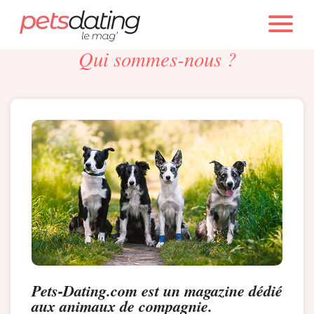
PETS DATING
Qui sommes-nous ?
Chien
Chat
Faits Divers
Emotion
Tops
Pets-Dating.com est un magazine dédié
Sauvetages
aux animaux de compagnie.