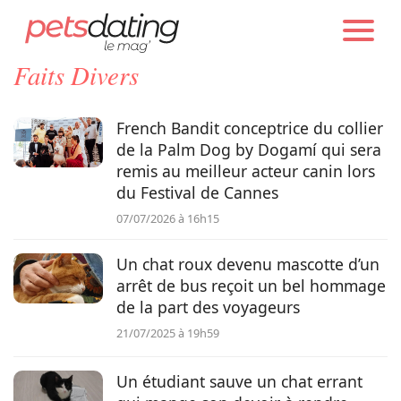
PETS DATING
ACTUALITÉS
Faits Divers
Chien
French Bandit conceptrice du collier
Chat
de la Palm Dog by Dogamí qui sera
remis au meilleur acteur canin lors
du Festival de Cannes
Faits Divers
07/07/2026 à 16h15
Emotion
Un chat roux devenu mascotte d’un
arrêt de bus reçoit un bel hommage
de la part des voyageurs
Tops
21/07/2025 à 19h59
Sauvetages
Un étudiant sauve un chat errant