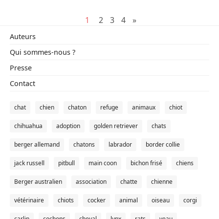
1
2
3
4
»
Auteurs
Qui sommes-nous ?
Presse
Contact
chat
chien
chaton
refuge
animaux
chiot
chihuahua
adoption
golden retriever
chats
berger allemand
chatons
labrador
border collie
jack russell
pitbull
main coon
bichon frisé
chiens
Berger australien
association
chatte
chienne
vétérinaire
chiots
cocker
animal
oiseau
corgi
carlin
cochons
cheval
lynx
rats
veau