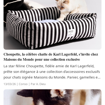
Choupette, la célèbre chatte de Karl Lagerfeld, s’invite chez
Maisons du Monde pour une collection exclusive
La star féline Choupette, fidèle amie de Karl Lagerfeld,
prête son élégance à une collection d’accessoires exclusifs
pour chats signée Maisons du Monde. Panier, gamelles et
autres créations allient confort et design chic pour
13/03/26 | Conso | Par A. Dieu
sublimer le...