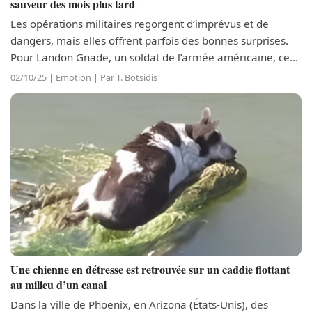
sauveur des mois plus tard
Les opérations militaires regorgent d’imprévus et de
dangers, mais elles offrent parfois des bonnes surprises.
Pour Landon Gnade, un soldat de l’armée américaine, ces
aventures sont chargées d’émotions, notamment celle où il
02/10/25 | Emotion | Par T. Botsidis
a sauvé Lepo, un...
Une chienne en détresse est retrouvée sur un caddie flottant
au milieu d’un canal
Dans la ville de Phoenix, en Arizona (États-Unis), des