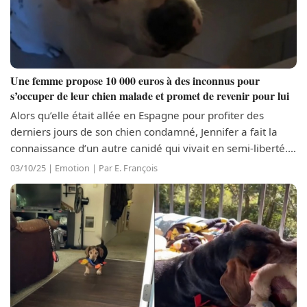
Une femme propose 10 000 euros à des inconnus pour
s’occuper de leur chien malade et promet de revenir pour lui
Alors qu’elle était allée en Espagne pour profiter des
derniers jours de son chien condamné, Jennifer a fait la
connaissance d’un autre canidé qui vivait en semi-liberté.
Face à ce chien apparemment négligé par ses maîtres, elle
03/10/25 | Emotion | Par E. François
leur a proposé de...