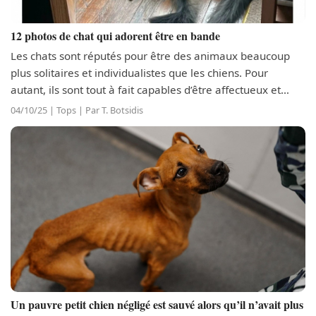
12 photos de chat qui adorent être en bande
Les chats sont réputés pour être des animaux beaucoup
plus solitaires et individualistes que les chiens. Pour
autant, ils sont tout à fait capables d’être affectueux et
peuvent même vivre en groupe, sans aucune difficulté. Ils
04/10/25 | Tops | Par T. Botsidis
n’expriment tout...
Un pauvre petit chien négligé est sauvé alors qu’il n’avait plus