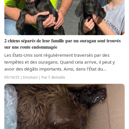
2 chiens séparés de leur famille par un ouragan sont trouvés
sur une route endommagée
Les États-Unis sont régulièrement traversés par des
tempêtes et des ouragans. Quand cela arrive, il peut y
avoir des dégâts importants. Ainsi, dans l’État du
Tennessee, Richard McNabb opérait des travaux pour
05/10/25 | Emotion | Par T. Botsidis
réparer une route frappée par...