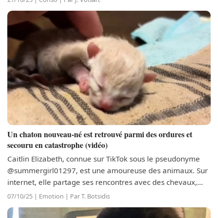
créer un...
Un chaton nouveau-né est retrouvé parmi des ordures et
secouru en catastrophe (vidéo)
Caitlin Elizabeth, connue sur TikTok sous le pseudonyme
@summergirl01297, est une amoureuse des animaux. Sur
internet, elle partage ses rencontres avec des chevaux,
des lapins, des chèvres, des chiens, des poules, des chats,
07/10/25 | Emotion | Par T. Botsidis
et bien d’autres....