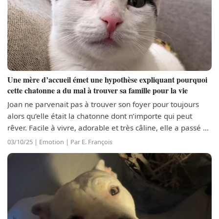
Une mère d’accueil émet une hypothèse expliquant pourquoi
cette chatonne a du mal à trouver sa famille pour la vie
Joan ne parvenait pas à trouver son foyer pour toujours
alors qu’elle était la chatonne dont n’importe qui peut
rêver. Facile à vivre, adorable et très câline, elle a passé de
longues semaines au refuge, puis en famille d’accueil
03/10/25 | Emotion | Par E. François
avant que...