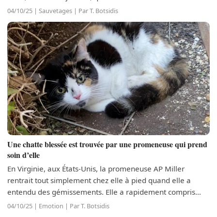
abreuvoir. L’événement s’est produit dans les bâtiments de
04/10/25 | Sauvetages | Par T. Botsidis
l’association Horse Sense...
Une chatte blessée est trouvée par une promeneuse qui prend
soin d’elle
En Virginie, aux États-Unis, la promeneuse AP Miller
rentrait tout simplement chez elle à pied quand elle a
entendu des gémissements. Elle a rapidement compris
qu’un animal en détresse se trouvait non loin d’elle. En
04/10/25 | Emotion | Par T. Botsidis
cherchant un peu, AP a...