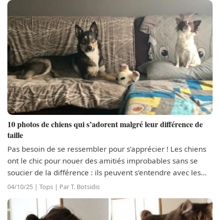
10 photos de chiens qui s’adorent malgré leur différence de
taille
Pas besoin de se ressembler pour s’apprécier ! Les chiens
ont le chic pour nouer des amitiés improbables sans se
soucier de la différence : ils peuvent s’entendre avec les
humains et les autres chiens, mais aussi avec des chats,
04/10/25 | Tops | Par T. Botsidis
des oiseaux, des...