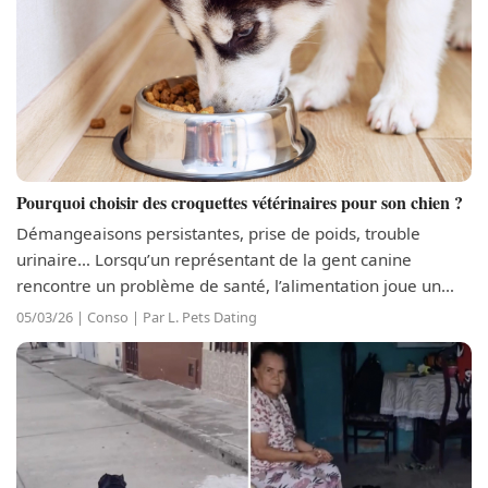
Pourquoi choisir des croquettes vétérinaires pour son chien ?
Démangeaisons persistantes, prise de poids, trouble
urinaire… Lorsqu’un représentant de la gent canine
rencontre un problème de santé, l’alimentation joue un
rôle clé dans son bien-être et sa convalescence. C’est là
05/03/26 | Conso | Par L. Pets Dating
que les croquettes...