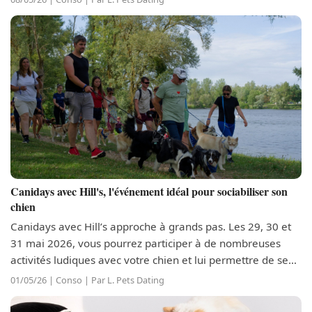
compagnon et...
Canidays avec Hill's, l'événement idéal pour sociabiliser son
chien
Canidays avec Hill’s approche à grands pas. Les 29, 30 et
31 mai 2026, vous pourrez participer à de nombreuses
activités ludiques avec votre chien et lui permettre de se
faire de nouveaux amis. Cet événement 100 %
01/05/26 | Conso | Par L. Pets Dating
dogfriendly, qui se déroulera à...