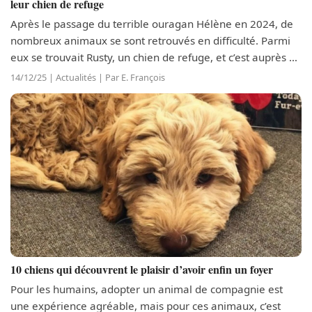
leur chien de refuge
Après le passage du terrible ouragan Hélène en 2024, de
nombreux animaux se sont retrouvés en difficulté. Parmi
eux se trouvait Rusty, un chien de refuge, et c’est auprès de
la famille de Gabby Bannon qu’il a pu prendre un autre
14/12/25 | Actualités | Par E. François
départ quand elle...
10 chiens qui découvrent le plaisir d’avoir enfin un foyer
Pour les humains, adopter un animal de compagnie est
une expérience agréable, mais pour ces animaux, c’est