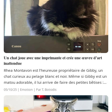
Un chat joue avec une imprimante et crée une œuvre d’art
inattendue
Rhea Montavon est l’heureuse propriétaire de Gibby, un
chat curieux au pelage blanc et noir. Même si Gibby est un
matou adorable, il lui arrive de faire des petites bêtises :
c’est un félin après tout ! Ceci dit, les exploits de Gibby
05/10/25 | Emotion | Par T. Botsidis
sont...