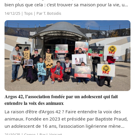
bien plus que cela : c’est trouver sa maison pour la vie, une
famille et un foyer dans lequel s’épanouir. Pour eux, ce
14/12/25 | Tops | Par T. Botsidis
n’est pas une étape,...
Argos 42, l’association fondée par un adolescent qui fait
entendre la voix des animaux
La raison d’être d’Argos 42 ? Faire entendre la voix des
animaux. Fondée en 2023 et présidée par Baptiste Praud,
un adolescent de 16 ans, l’association ligérienne mène
diverses actions bénévoles au quotidien dans l’espoir de
21/10/25 | Conso | Par J. Voisart