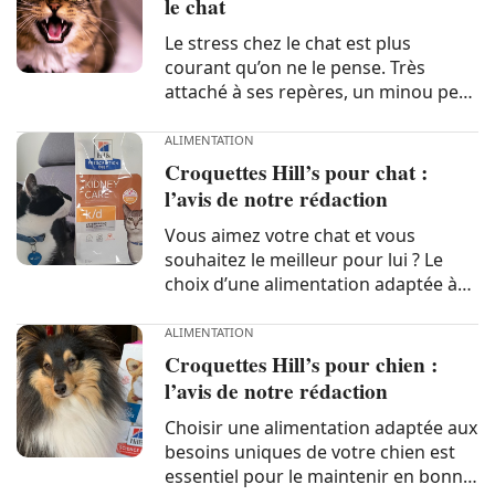
le chat
velours...
Le stress chez le chat est plus
courant qu’on ne le pense. Très
attaché à ses repères, un minou peut
vite se sentir mal à l’aise si ses
habitudes changent brusquement.
ALIMENTATION
Cela peut provoquer des réactions
Croquettes Hill’s pour chat :
surprenantes, voire inquiétantes.
l’avis de notre rédaction
Dans cet...
Vous aimez votre chat et vous
souhaitez le meilleur pour lui ? Le
choix d’une alimentation adaptée à
ses besoins fait donc certainement
partie de vos priorités. Dans ce
ALIMENTATION
domaine, Hill’s est une marque
Croquettes Hill’s pour chien :
réputée qui rassure de nombreux
l’avis de notre rédaction
propriétaires...
Choisir une alimentation adaptée aux
besoins uniques de votre chien est
essentiel pour le maintenir en bonne