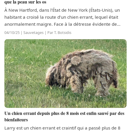
que la peau sur les os
À New Hartford, dans l’État de New York (États-Unis), un
habitant a croisé la route d’un chien errant, lequel était
anormalement maigre. Face à la détresse évidente de
l’animal, l’homme a décidé de le ramener chez lui afin de
04/10/25 | Sauvetages | Par T. Botsidis
s’en occuper. Il a...
Un chien errant depuis plus de 8 mois est enfin sauvé par des
bienfaiteurs
Larry est un chien errant et craintif qui a passé plus de 8