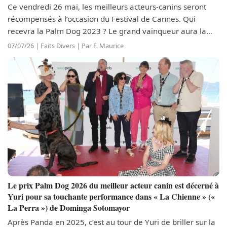
Ce vendredi 26 mai, les meilleurs acteurs-canins seront
récompensés à l’occasion du Festival de Cannes. Qui
recevra la Palm Dog 2023 ? Le grand vainqueur aura la
chance d’arborer un collier des plus tendances,
07/07/26 | Faits Divers | Par F. Maurice
spécialement créé par l’entreprise...
Le prix Palm Dog 2026 du meilleur acteur canin est décerné à
Yuri pour sa touchante performance dans « La Chienne » («
La Perra ») de Dominga Sotomayor
Après Panda en 2025, c’est au tour de Yuri de briller sur la