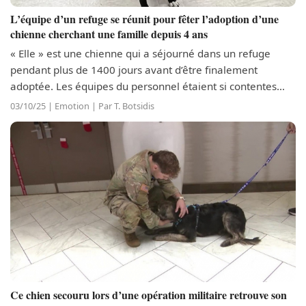
L’équipe d’un refuge se réunit pour fêter l’adoption d’une
chienne cherchant une famille depuis 4 ans
« Elle » est une chienne qui a séjourné dans un refuge
pendant plus de 1400 jours avant d’être finalement
adoptée. Les équipes du personnel étaient si contentes
qu’elles ont organisé une fête en son honneur. Le moment,
03/10/25 | Emotion | Par T. Botsidis
chargé d’émotions, était...
Ce chien secouru lors d’une opération militaire retrouve son