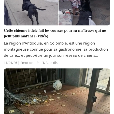
Cette chienne fidèle fait les courses pour sa maîtresse qui ne
peut plus marcher (vidéo)
La région d’Antioquia, en Colombie, est une région
montagneuse connue pour sa gastronomie, sa production
de café… et peut-être un jour son réseau de chiens
coursiers. En effet, Doña Graciela, une femme âgée, habite
11/01/26 | Emotion | Par T. Botsidis
dans un village d’Antioquia et...