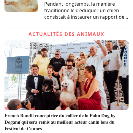
Pendant longtemps, la manière
traditionnelle d’éduquer un chien
consistait à instaurer un rapport de
dominant/dominé basé sur la peur et
la punition. Afin de prendre en
ACTUALITÉS DES ANIMAUX
compte le bien-être psychique de
l’animal, une autre méthode
d’éducation...
French Bandit conceptrice du collier de la Palm Dog by
Dogamí qui sera remis au meilleur acteur canin lors du
Festival de Cannes