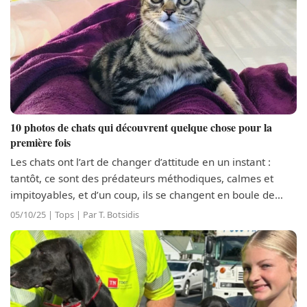
10 photos de chats qui découvrent quelque chose pour la
première fois
Les chats ont l’art de changer d’attitude en un instant :
tantôt, ce sont des prédateurs méthodiques, calmes et
impitoyables, et d’un coup, ils se changent en boule de
poils maladroite parce qu’ils ont été surpris ou ont tout
05/10/25 | Tops | Par T. Botsidis
simplement raté leur...