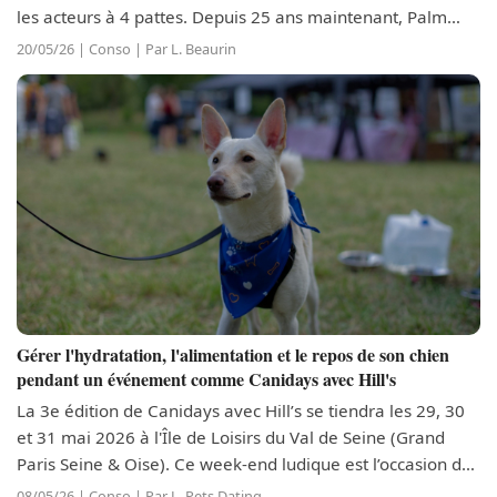
les acteurs à 4 pattes. Depuis 25 ans maintenant, Palm
Dog récompense les meilleures performances canines du
20/05/26 | Conso | Par L. Beaurin
Festival. Cette année,...
Gérer l'hydratation, l'alimentation et le repos de son chien
pendant un événement comme Canidays avec Hill's
La 3e édition de Canidays avec Hill’s se tiendra les 29, 30
et 31 mai 2026 à l'Île de Loisirs du Val de Seine (Grand
Paris Seine & Oise). Ce week-end ludique est l’occasion de
découvrir de nombreux sports canins avec votre fidèle
08/05/26 | Conso | Par L. Pets Dating