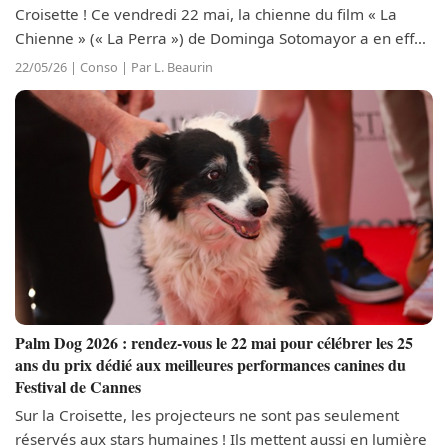
Croisette ! Ce vendredi 22 mai, la chienne du film « La
Chienne » (« La Perra ») de Dominga Sotomayor a en effet
remporté Palm Dog 2026 grâce à une prestation
22/05/26 | Conso | Par L. Beaurin
bouleversante...
Palm Dog 2026 : rendez-vous le 22 mai pour célébrer les 25
ans du prix dédié aux meilleures performances canines du
Festival de Cannes
Sur la Croisette, les projecteurs ne sont pas seulement
réservés aux stars humaines ! Ils mettent aussi en lumière