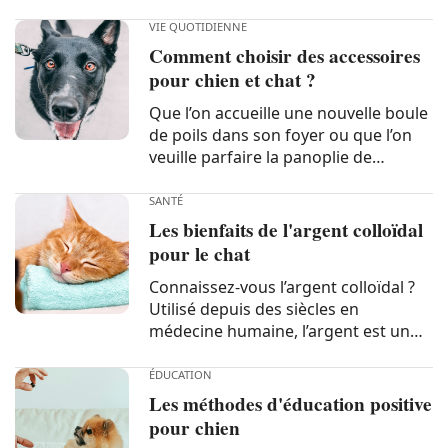
santé. Toutefois, votre quête de la
croquette idéale peut être
VIE QUOTIDIENNE
particulièrement fastidieuse en
Comment choisir des accessoires
raison du florilège de produits...
pour chien et chat ?
Que l’on accueille une nouvelle boule
de poils dans son foyer ou que l’on
veuille parfaire la panoplie de
notre compagnon, la sélection
d’accessoires lui correspondant n’est
SANTÉ
jamais simple. Dans le commerce, les
Les bienfaits de l'argent colloïdal
propriétaires d’animaux ont...
pour le chat
Connaissez-vous l’argent colloïdal ?
Utilisé depuis des siècles en
médecine humaine, l’argent est un
oligo-élément aux puissantes
propriétés antibactériennes et anti-
ÉDUCATION
inflammatoires qui est aujourd’hui
Les méthodes d'éducation positive
de plus en plus reconnu dans le
pour chien
domaine...