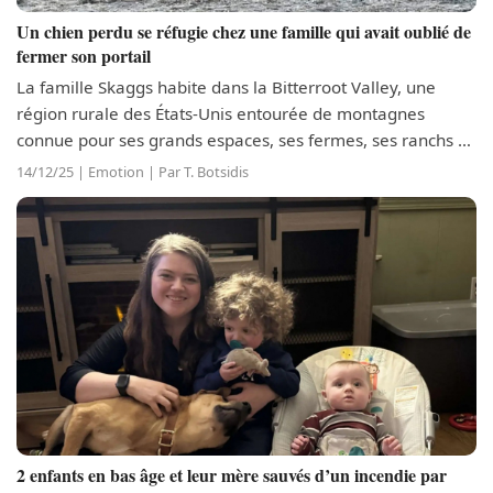
Un chien perdu se réfugie chez une famille qui avait oublié de
fermer son portail
La famille Skaggs habite dans la Bitterroot Valley, une
région rurale des États-Unis entourée de montagnes
connue pour ses grands espaces, ses fermes, ses ranchs et
sa nature sauvage. Cette famille élève de nombreux
14/12/25 | Emotion | Par T. Botsidis
animaux, notamment des...
2 enfants en bas âge et leur mère sauvés d’un incendie par