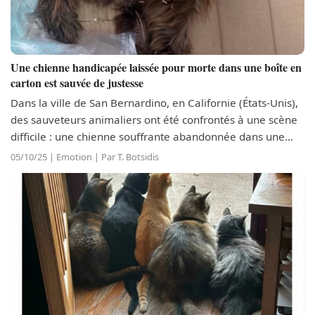
Une chienne handicapée laissée pour morte dans une boîte en
carton est sauvée de justesse
Dans la ville de San Bernardino, en Californie (États-Unis),
des sauveteurs animaliers ont été confrontés à une scène
difficile : une chienne souffrante abandonnée dans une
boîte, juste devant une église. La boule de poils était
05/10/25 | Emotion | Par T. Botsidis
couverte de puces...