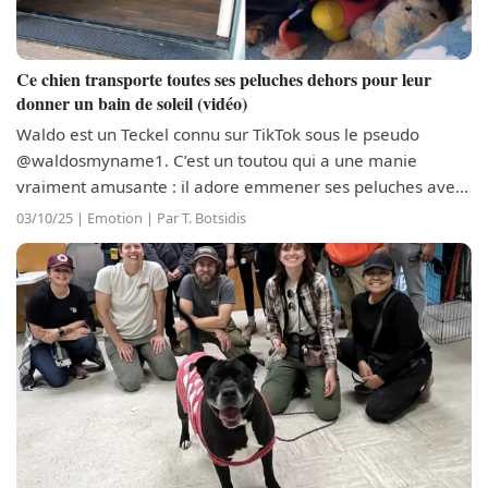
Ce chien transporte toutes ses peluches dehors pour leur
donner un bain de soleil (vidéo)
Waldo est un Teckel connu sur TikTok sous le pseudo
@waldosmyname1. C’est un toutou qui a une manie
vraiment amusante : il adore emmener ses peluches avec
lui lorsqu’il va faire une sieste à l’extérieur, même lorsqu’il
03/10/25 | Emotion | Par T. Botsidis
fait mauvais temps ! En...