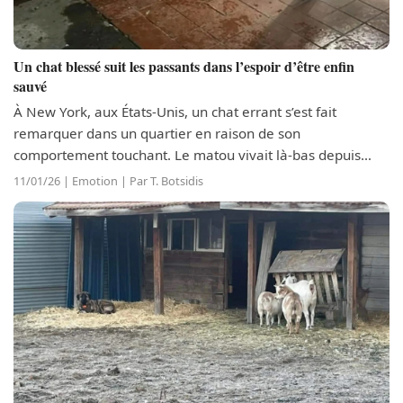
Un chat blessé suit les passants dans l’espoir d’être enfin
sauvé
À New York, aux États-Unis, un chat errant s’est fait
remarquer dans un quartier en raison de son
comportement touchant. Le matou vivait là-bas depuis
presque 6 mois et suivait les passants, allant même jusqu’à
11/01/26 | Emotion | Par T. Botsidis
l’entrée des immeubles. Finalement,...