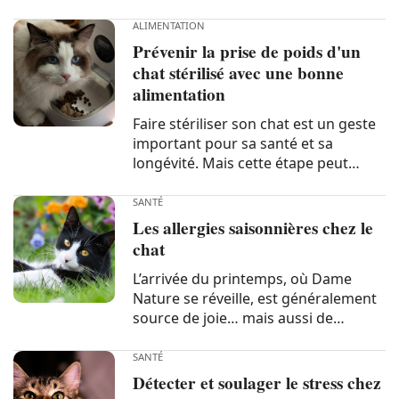
une alimentation inadaptée ou de mauvaises
habitudes. Dans cet article, nous vous...
Conso
ALIMENTATION
Prévenir la prise de poids d'un
chat stérilisé avec une bonne
alimentation
Faire stériliser son chat est un geste
important pour sa santé et sa
longévité. Mais cette étape peut
aussi favoriser le surpoids si son
alimentation n’est pas ajustée.
SANTÉ
Heureusement, il suffit
Les allergies saisonnières chez le
généralement de choisir des
chat
aliments appropriés et...
L’arrivée du printemps, où Dame
Nature se réveille, est généralement
source de joie… mais aussi de
désagréments ! Comme les humains,
certains chats développent des
SANTÉ
allergies saisonnières. Même si votre
Détecter et soulager le stress chez
fidèle compagnon aux pattes de