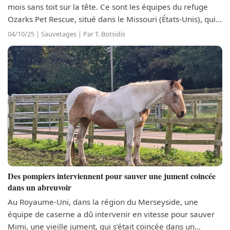
mois sans toit sur la tête. Ce sont les équipes du refuge
Ozarks Pet Rescue, situé dans le Missouri (États-Unis), qui
lui sont venues en aide. Cependant, le toutou n’était pas
04/10/25 | Sauvetages | Par T. Botsidis
facile à...
Des pompiers interviennent pour sauver une jument coincée
dans un abreuvoir
Au Royaume-Uni, dans la région du Merseyside, une
équipe de caserne a dû intervenir en vitesse pour sauver
Mimi, une vieille jument, qui s’était coincée dans un