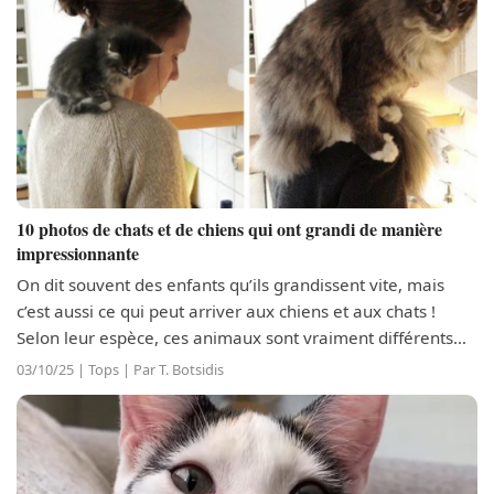
10 photos de chats et de chiens qui ont grandi de manière
impressionnante
On dit souvent des enfants qu’ils grandissent vite, mais
c’est aussi ce qui peut arriver aux chiens et aux chats !
Selon leur espèce, ces animaux sont vraiment différents
une fois adulte. Les chatons et les chiots sont adorables
03/10/25 | Tops | Par T. Botsidis
quand ils...