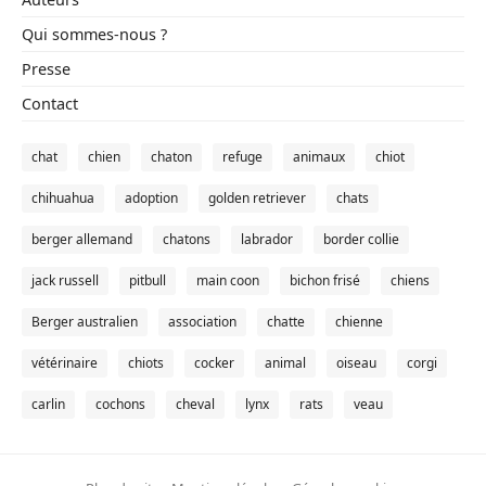
Qui sommes-nous ?
Presse
Contact
chat
chien
chaton
refuge
animaux
chiot
chihuahua
adoption
golden retriever
chats
berger allemand
chatons
labrador
border collie
jack russell
pitbull
main coon
bichon frisé
chiens
Berger australien
association
chatte
chienne
vétérinaire
chiots
cocker
animal
oiseau
corgi
carlin
cochons
cheval
lynx
rats
veau