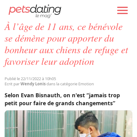
PETS DATING
ACTUALITÉS
EMOTION
À l’âge de 11 ans, ce bénévole
Chien
se démène pour apporter du
bonheur aux chiens de refuge et
Chat
favoriser leur adoption
Faits Divers
Publié le 22/11/2022 à 10h05
Ecrit par
Wendy Lonis
dans la catégorie Emotion
Emotion
Selon Evan Bisnauth, on n'est “jamais trop
petit pour faire de grands changements”
Tops
Sauvetages