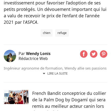
investissement pour favoriser l’adoption de ses
petits protégés. Un dévouement important qui lui
a valu de recevoir le prix de l’enfant de l’année
2021 par l’
ASPCA
.
chien
refuge
Par
Wendy Lonis
Rédactrice Web
Ingénieur agronome de formation, Wendy allie ses passions
pour les mots et les animaux en écrivant pour Pets-dating.
LIRE LA SUITE
Rédactrice web indépendante, elle partage sa maison avec
de nombreux amis à poils ou à plumes : un berger
australien, des poules et même des pigeons voyageurs !
French Bandit conceptrice du collier
de la Palm Dog by Dogamí qui sera
remis au meilleur acteur canin lors