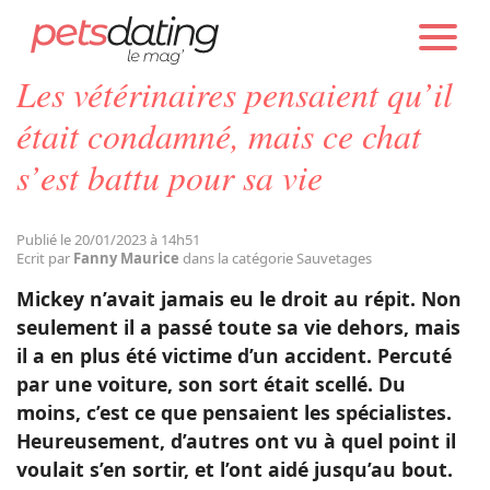
PETS DATING
ACTUALITÉS
SAUVETAGES
Les vétérinaires pensaient qu’il
Chien
était condamné, mais ce chat
s’est battu pour sa vie
Chat
Publié le 20/01/2023 à 14h51
Faits Divers
Ecrit par
Fanny Maurice
dans la catégorie Sauvetages
Mickey n’avait jamais eu le droit au répit. Non
Emotion
seulement il a passé toute sa vie dehors, mais
il a en plus été victime d’un accident. Percuté
par une voiture, son sort était scellé. Du
Tops
moins, c’est ce que pensaient les spécialistes.
Heureusement, d’autres ont vu à quel point il
Sauvetages
voulait s’en sortir, et l’ont aidé jusqu’au bout.