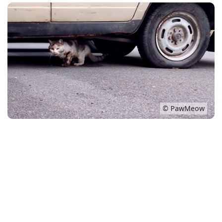
Conso
© PawMeow