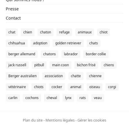
Presse
Contact
chat
chien
chaton
refuge
animaux
chiot
chihuahua
adoption
golden retriever
chats
berger allemand
chatons
labrador
border collie
jack russell
pitbull
main coon
bichon frisé
chiens
Berger australien
association
chatte
chienne
vétérinaire
chiots
cocker
animal
oiseau
corgi
carlin
cochons
cheval
lynx
rats
veau
Plan du site
-
Mentions légales
-
Gérer les cookies