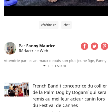
vétérinaire
chat
Par
Fanny Maurice
Rédactrice Web
Attendrie par les animaux depuis son plus jeune âge, Fanny
n’a jamais vécu sans eux et partage actuellement son
LIRE LA SUITE
quotidien avec son chat Rosie. Suivant d’abord un cursus de
rédaction dans le domaine scientifique, elle a finalement
choisi de se former au sein du magazine Pets Dating pour
French Bandit conceptrice du collier
intégrer une communauté qui partage sa passion.
de la Palm Dog by Dogamí qui sera
remis au meilleur acteur canin lors
du Festival de Cannes