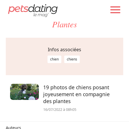
PETS DATING
INFOS
Plantes
Chien
Chat
Infos associées
chien
chiens
Faits Divers
Emotion
19 photos de chiens posant
joyeusement en compagnie
des plantes
Tops
16/07/2022 à 08h05
Sauvetages
Auteurs