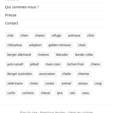
Qui sommes-nous ?
Conso
Presse
Contact
chat
chien
chaton
refuge
animaux
chiot
chihuahua
adoption
golden retriever
chats
berger allemand
chatons
labrador
border collie
jack russell
pitbull
main coon
bichon frisé
chiens
Berger australien
association
chatte
chienne
vétérinaire
chiots
cocker
animal
oiseau
corgi
carlin
cochons
cheval
lynx
rats
veau
Plan du site
-
Mentions légales
-
Gérer les cookies