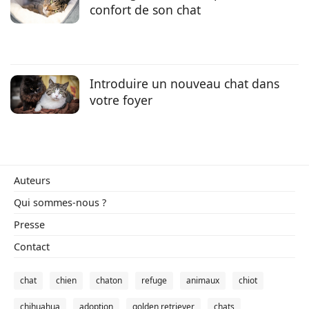
confort de son chat
Conso
Introduire un nouveau chat dans
votre foyer
Auteurs
Qui sommes-nous ?
Presse
Contact
chat
chien
chaton
refuge
animaux
chiot
chihuahua
adoption
golden retriever
chats