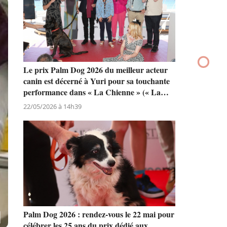
ops
French Bandit conceptrice du collier de la
Palm Dog by Dogamí qui sera remis au
meilleur acteur canin lors du Festival de
e
Cannes
07/07/2026 à 16h15
Le prix Palm Dog 2026 du meilleur acteur