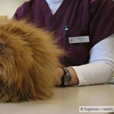
ens qui redoutent la visite chez le
Ecrit par
Théo Botsidis
dans la catégorie T
octeur, et pour les animaux de compagnie, c’est la
rites sont rarement enjouées au moment de se
 la tête, d’autres des caprices, et il y a quelques
s manies font sourire. Voici 10 photos de chats et d
 alors que leurs humains les emmènent chez le