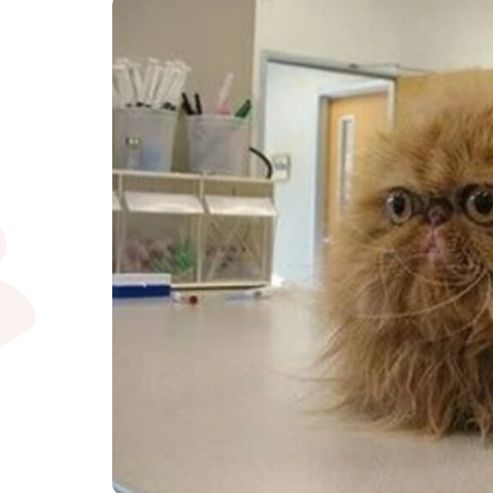
10 photos de chats et de chi
vétérinaire
Publié le 07/07/2025 à 23h34
Pas grand-monde n’aime aller chez le d
même chose ! Nos boules de poils favo
rendre chez le vétérinaire. Certains font
chats et chiens dont les grimaces et le
chiens qui ne manquent pas d’émotion
praticien.