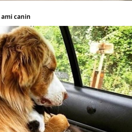
© fugololo / reddit
 ami canin