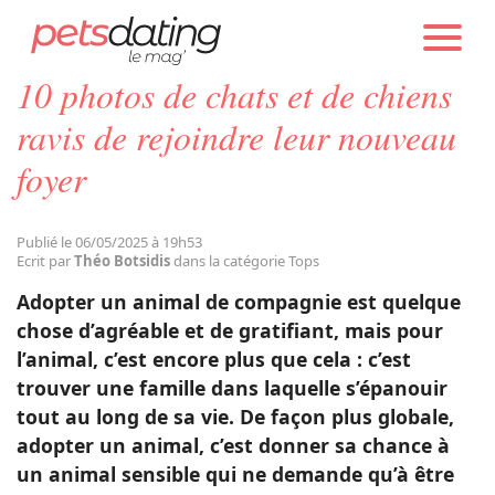
PETS DATING
ACTUALITÉS
TOPS
10 photos de chats et de chiens
Chien
ravis de rejoindre leur nouveau
foyer
Chat
Publié le 06/05/2025 à 19h53
Faits Divers
Ecrit par
Théo Botsidis
dans la catégorie Tops
Adopter un animal de compagnie est quelque
Emotion
chose d’agréable et de gratifiant, mais pour
l’animal, c’est encore plus que cela : c’est
trouver une famille dans laquelle s’épanouir
Tops
tout au long de sa vie. De façon plus globale,
adopter un animal, c’est donner sa chance à
Sauvetages
un animal sensible qui ne demande qu’à être