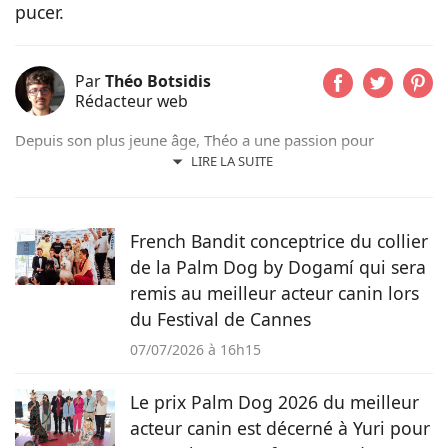
pucer.
Par
Théo Botsidis
Rédacteur web
Depuis son plus jeune âge, Théo a une passion pour
l’écriture. Aujourd’hui rédacteur web, il prend plaisir à
LIRE LA SUITE
partager ses découvertes sur le monde animal, qu’il s’agisse
d’actualités, de conseils pratiques ou d’histoires
émouvantes.
French Bandit conceptrice du collier
de la Palm Dog by Dogamí qui sera
remis au meilleur acteur canin lors
du Festival de Cannes
07/07/2026 à 16h15
Le prix Palm Dog 2026 du meilleur
acteur canin est décerné à Yuri pour