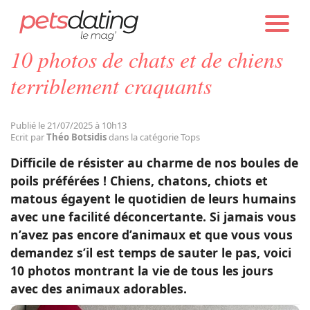
PETS DATING
ACTUALITÉS
TOPS
10 photos de chats et de chiens
Chien
terriblement craquants
Chat
Publié le 21/07/2025 à 10h13
Ecrit par
Théo Botsidis
dans la catégorie Tops
Faits Divers
Difficile de résister au charme de nos boules de
poils préférées ! Chiens, chatons, chiots et
matous égayent le quotidien de leurs humains
Emotion
avec une facilité déconcertante. Si jamais vous
n’avez pas encore d’animaux et que vous vous
Tops
demandez s’il est temps de sauter le pas, voici
10 photos montrant la vie de tous les jours
avec des animaux adorables.
Sauvetages