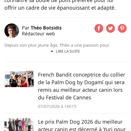
connaître sa boule de poils préférée pour lui
offrir un cadre de vie épanouissant et adapté.
Par
Théo Botsidis
Rédacteur web
Depuis son plus jeune âge, Théo a une passion pour
l’écriture. Aujourd’hui rédacteur web, il prend plaisir à
LIRE LA SUITE
partager ses découvertes sur le monde animal, qu’il s’agisse
d’actualités, de conseils pratiques ou d’histoires
émouvantes.
French Bandit conceptrice du collier
de la Palm Dog by Dogamí qui sera
remis au meilleur acteur canin lors
du Festival de Cannes
07/07/2026 à 16h15
Le prix Palm Dog 2026 du meilleur
acteur canin est décerné à Yuri pour