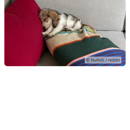
Conso
© NulloK / reddit