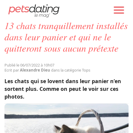
PETS DATING
ACTUALITÉS
TOPS
13 chats tranquillement installés
Chien
dans leur panier et qui ne le
quitteront sous aucun prétexte
Chat
Publié le 06/07/2022 à 10h07
Faits Divers
Ecrit par
Alexandre Dieu
dans la catégorie Tops
Les chats qui se lovent dans leur panier n’en
Emotion
sortent plus. Comme on peut le voir sur ces
photos.
Tops
Sauvetages