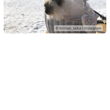
Conso
© birman_taika / Instagram