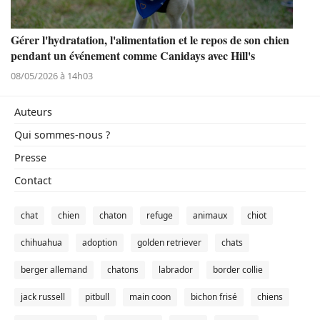
Gérer l'hydratation, l'alimentation et le repos de son chien
pendant un événement comme Canidays avec Hill's
08/05/2026 à 14h03
Auteurs
Qui sommes-nous ?
Presse
Contact
chat
chien
chaton
refuge
animaux
chiot
chihuahua
adoption
golden retriever
chats
berger allemand
chatons
labrador
border collie
jack russell
pitbull
main coon
bichon frisé
chiens