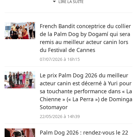
un amoureux des chiens depuis son plus jeune âge. Après
LIRE LA SUITE
avoir grandi avec de nombreux chiens, cet adorateur des
Beaucerons vous déniche chaque jour les actualités qui vont
vous émouvoir et vous informer sur nos compagnons
French Bandit conceptrice du collier
préférés.
de la Palm Dog by Dogamí qui sera
remis au meilleur acteur canin lors
du Festival de Cannes
07/07/2026 à 16h15
Le prix Palm Dog 2026 du meilleur
acteur canin est décerné à Yuri pour
sa touchante performance dans « La
Chienne » (« La Perra ») de Dominga
Sotomayor
22/05/2026 à 14h39
Palm Dog 2026 : rendez-vous le 22