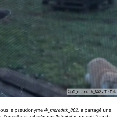
© @_meredith_802 / TikTok
 sous le pseudonyme
@_meredith_802
, a partagé une
 Sur celle-ci, relayée par
Pethelpful
, on voit 2 chats