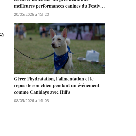
meilleures performances canines du Festival
de Cannes
20/05/2026 à 15h20
sa
Gérer l'hydratation, l'alimentation et le
repos de son chien pendant un événement
comme Canidays avec Hill's
08/05/2026 à 14h03