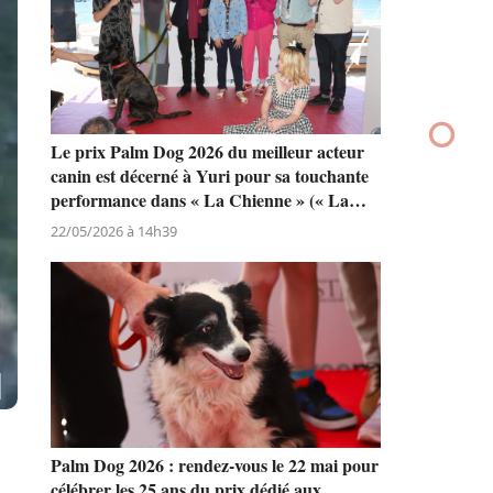
Le prix Palm Dog 2026 du meilleur acteur
canin est décerné à Yuri pour sa touchante
performance dans « La Chienne » (« La
Perra ») de Dominga Sotomayor
22/05/2026 à 14h39
Palm Dog 2026 : rendez-vous le 22 mai pour
célébrer les 25 ans du prix dédié aux