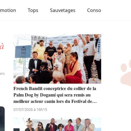
Emotion
Tops
Sauvetages
Conso
 à
ers
French Bandit conceptrice du collier de la
Palm Dog by Dogamí qui sera remis au
meilleur acteur canin lors du Festival de
Cannes
07/07/2026 à 16h15