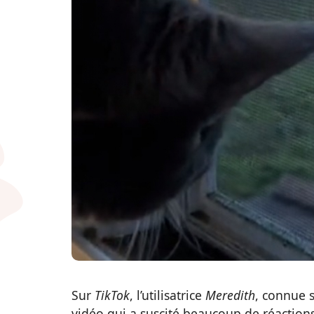
Sur
TikTok
, l’utilisatrice
Meredith
, connue
vidéo qui a suscité beaucoup de réactions.