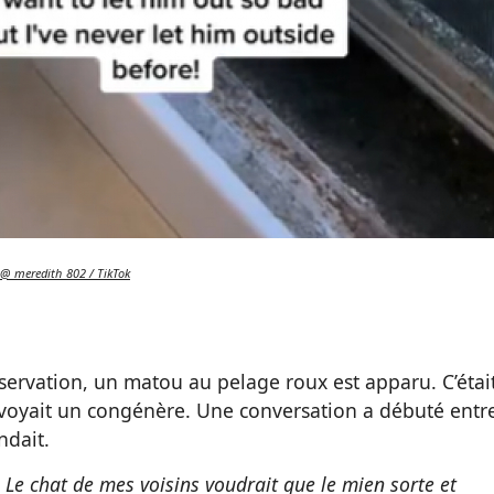
@_meredith_802 / TikTok
observation, un matou au pelage roux est apparu. C’étai
c voyait un congénère. Une conversation a débuté entr
ndait.
«
Le chat de mes voisins voudrait que le mien sorte et