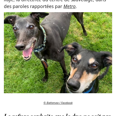
des paroles rapportées par
Metro
.
© Battersea / Facebook
Le refuge souhaite que le duo ne soit pas