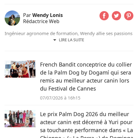
Par
Wendy Lonis
Rédactrice Web
Ingénieur agronome de formation, Wendy allie ses passions
pour les mots et les animaux en écrivant pour Pets-dating.
LIRE LA SUITE
Rédactrice web indépendante, elle partage sa maison avec
de nombreux amis à poils ou à plumes : un berger
australien, des poules et même des pigeons voyageurs !
French Bandit conceptrice du collier
de la Palm Dog by Dogamí qui sera
remis au meilleur acteur canin lors
du Festival de Cannes
07/07/2026 à 16h15
Le prix Palm Dog 2026 du meilleur
acteur canin est décerné à Yuri pour
sa touchante performance dans « La