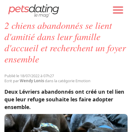
PETS DATING
ACTUALITÉS
EMOTION
2 chiens abandonnés se lient
Chien
d'amitié dans leur famille
d'accueil et recherchent un foyer
Chat
ensemble
Faits Divers
Publié le 18/07/2022 à 07h27
Ecrit par
Wendy Lonis
dans la catégorie Emotion
Emotion
Deux Lévriers abandonnés ont créé un tel lien
que leur refuge souhaite les faire adopter
Tops
ensemble.
Sauvetages