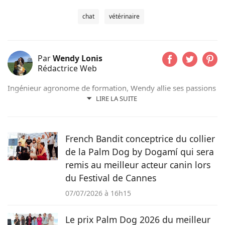
chat
vétérinaire
Par
Wendy Lonis
Rédactrice Web
Ingénieur agronome de formation, Wendy allie ses passions
pour les mots et les animaux en écrivant pour Pets-dating.
LIRE LA SUITE
Rédactrice web indépendante, elle partage sa maison avec
de nombreux amis à poils ou à plumes : un berger
australien, des poules et même des pigeons voyageurs !
French Bandit conceptrice du collier
de la Palm Dog by Dogamí qui sera
remis au meilleur acteur canin lors
du Festival de Cannes
07/07/2026 à 16h15
Le prix Palm Dog 2026 du meilleur