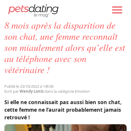
PETS DATING
ACTUALITÉS
EMOTION
8 mois après la disparition de
Chien
son chat, une femme reconnaît
son miaulement alors qu’elle est
Chat
au téléphone avec son
vétérinaire !
Faits Divers
Emotion
Publié le 23/10/2022 à 14h36
Ecrit par
Wendy Lonis
dans la catégorie Emotion
Si elle ne connaissait pas aussi bien son chat,
Tops
cette femme ne l’aurait probablement jamais
retrouvé !
Sauvetages