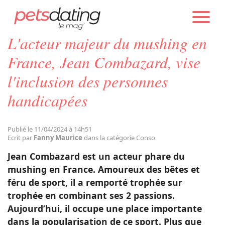
PETS DATING
ACTUALITÉS
CONSO
L'acteur majeur du mushing en
Chien
France, Jean Combazard, vise
l'inclusion des personnes
Chat
handicapées
Faits Divers
Publié le 11/04/2024 à 14h51
Ecrit par
Fanny Maurice
dans la catégorie Conso
Emotion
Jean Combazard est un acteur phare du
mushing en France. Amoureux des bêtes et
Tops
féru de sport, il a remporté trophée sur
trophée en combinant ses 2 passions.
Aujourd’hui, il occupe une place importante
Sauvetages
dans la popularisation de ce sport. Plus que