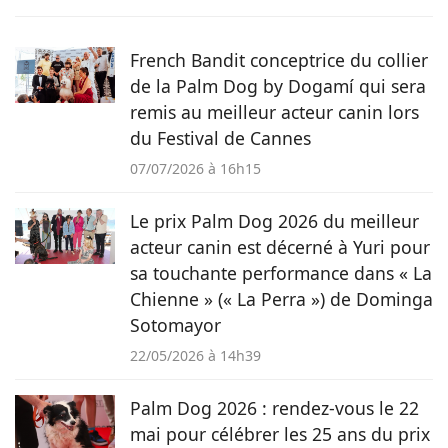
quotidien avec son chat Rosie. Suivant d’abord un cursus de
rédaction dans le domaine scientifique, elle a finalement
choisi de se former au sein du magazine Pets Dating pour
French Bandit conceptrice du collier
intégrer une communauté qui partage sa passion.
de la Palm Dog by Dogamí qui sera
remis au meilleur acteur canin lors
du Festival de Cannes
07/07/2026 à 16h15
Le prix Palm Dog 2026 du meilleur
acteur canin est décerné à Yuri pour
sa touchante performance dans « La
Chienne » (« La Perra ») de Dominga
Sotomayor
22/05/2026 à 14h39
Palm Dog 2026 : rendez-vous le 22
mai pour célébrer les 25 ans du prix