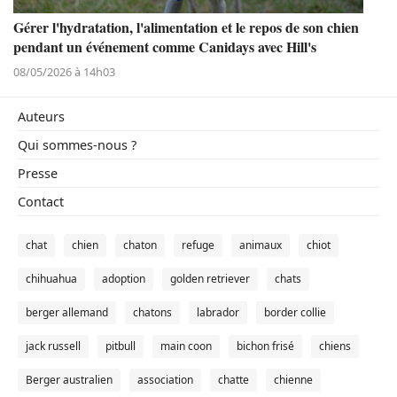
Gérer l'hydratation, l'alimentation et le repos de son chien
pendant un événement comme Canidays avec Hill's
08/05/2026 à 14h03
Auteurs
Qui sommes-nous ?
Presse
Contact
chat
chien
chaton
refuge
animaux
chiot
chihuahua
adoption
golden retriever
chats
berger allemand
chatons
labrador
border collie
jack russell
pitbull
main coon
bichon frisé
chiens
Berger australien
association
chatte
chienne