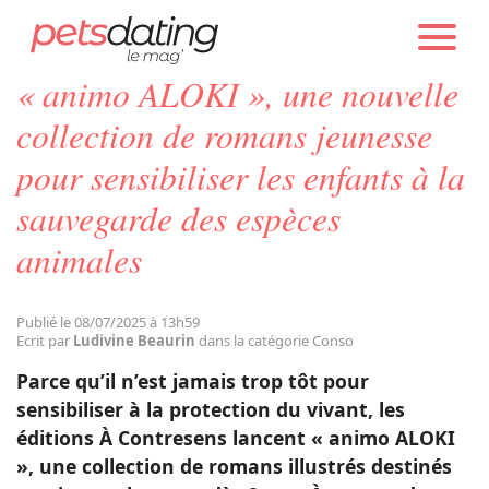
PETS DATING
ACTUALITÉS
CONSO
« animo ALOKI », une nouvelle
Chien
collection de romans jeunesse
pour sensibiliser les enfants à la
Chat
sauvegarde des espèces
animales
Faits Divers
Emotion
Publié le 08/07/2025 à 13h59
Ecrit par
Ludivine Beaurin
dans la catégorie Conso
Parce qu’il n’est jamais trop tôt pour
Tops
sensibiliser à la protection du vivant, les
éditions À Contresens lancent « animo ALOKI
Sauvetages
», une collection de romans illustrés destinés