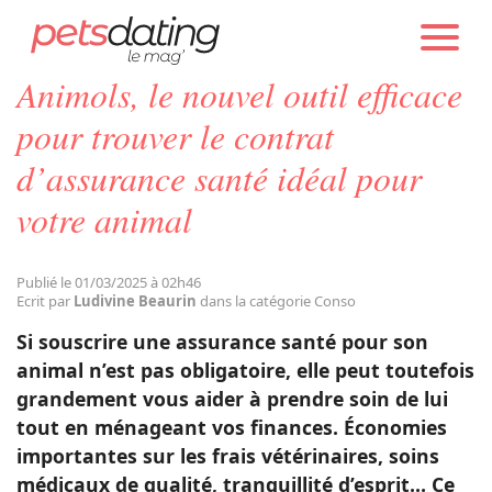
PETS DATING
ACTUALITÉS
CONSO
Animols, le nouvel outil efficace
Chien
pour trouver le contrat
d’assurance santé idéal pour
Chat
votre animal
Faits Divers
Publié le 01/03/2025 à 02h46
Ecrit par
Ludivine Beaurin
dans la catégorie Conso
Emotion
Si souscrire une assurance santé pour son
animal n’est pas obligatoire, elle peut toutefois
Tops
grandement vous aider à prendre soin de lui
tout en ménageant vos finances. Économies
importantes sur les frais vétérinaires, soins
Sauvetages
médicaux de qualité, tranquillité d’esprit… Ce