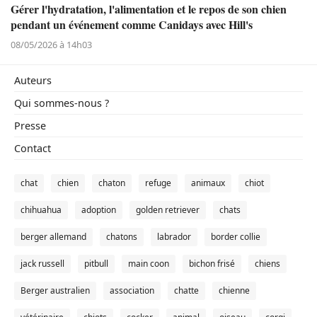
Gérer l'hydratation, l'alimentation et le repos de son chien
pendant un événement comme Canidays avec Hill's
08/05/2026 à 14h03
Auteurs
Qui sommes-nous ?
Presse
Contact
chat
chien
chaton
refuge
animaux
chiot
chihuahua
adoption
golden retriever
chats
berger allemand
chatons
labrador
border collie
jack russell
pitbull
main coon
bichon frisé
chiens
Berger australien
association
chatte
chienne