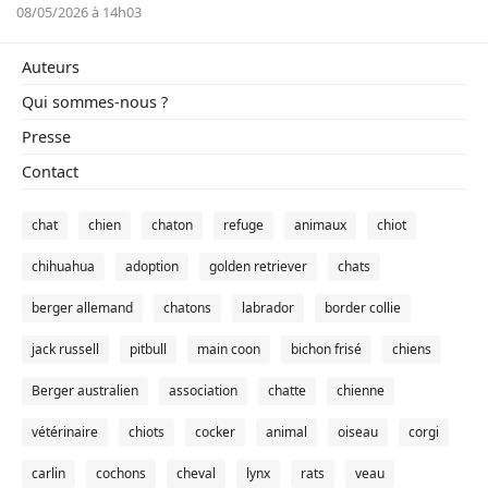
08/05/2026 à 14h03
Auteurs
Qui sommes-nous ?
Presse
Contact
chat
chien
chaton
refuge
animaux
chiot
chihuahua
adoption
golden retriever
chats
berger allemand
chatons
labrador
border collie
jack russell
pitbull
main coon
bichon frisé
chiens
Berger australien
association
chatte
chienne
vétérinaire
chiots
cocker
animal
oiseau
corgi
carlin
cochons
cheval
lynx
rats
veau