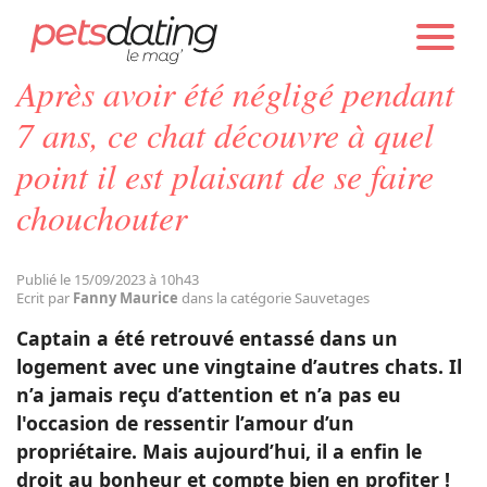
PETS DATING
ACTUALITÉS
SAUVETAGES
Après avoir été négligé pendant
Chien
7 ans, ce chat découvre à quel
point il est plaisant de se faire
Chat
chouchouter
Faits Divers
Publié le 15/09/2023 à 10h43
Ecrit par
Fanny Maurice
dans la catégorie Sauvetages
Emotion
Captain a été retrouvé entassé dans un
logement avec une vingtaine d’autres chats. Il
Tops
n’a jamais reçu d’attention et n’a pas eu
l'occasion de ressentir l’amour d’un
propriétaire. Mais aujourd’hui, il a enfin le
Sauvetages
droit au bonheur et compte bien en profiter !