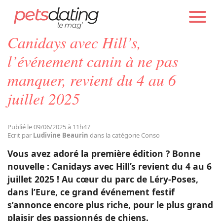
PETS DATING
ACTUALITÉS
CONSO
Canidays avec Hill’s,
Chien
l’événement canin à ne pas
manquer, revient du 4 au 6
Chat
juillet 2025
Faits Divers
Publié le 09/06/2025 à 11h47
Ecrit par
Ludivine Beaurin
dans la catégorie Conso
Emotion
Vous avez adoré la première édition ? Bonne
nouvelle : Canidays avec Hill’s revient du 4 au 6
Tops
juillet 2025 ! Au cœur du parc de Léry-Poses,
dans l’Eure, ce grand événement festif
s’annonce encore plus riche, pour le plus grand
Sauvetages
plaisir des passionnés de chiens.