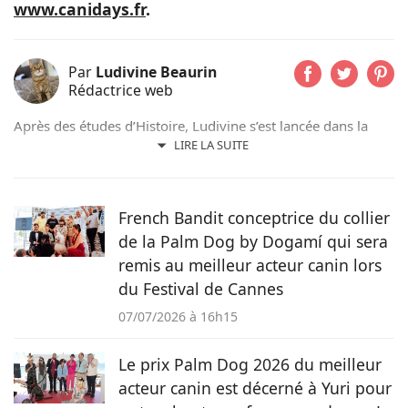
www.canidays.fr
.
Par
Ludivine Beaurin
Rédactrice web
Après des études d’Histoire, Ludivine s’est lancée dans la
rédaction web. Aujourd’hui, c’est avec plaisir qu’elle met sa
LIRE LA SUITE
plume au service des animaux qu’elle aime depuis toujours.
French Bandit conceptrice du collier
de la Palm Dog by Dogamí qui sera
remis au meilleur acteur canin lors
du Festival de Cannes
07/07/2026 à 16h15
Le prix Palm Dog 2026 du meilleur
acteur canin est décerné à Yuri pour