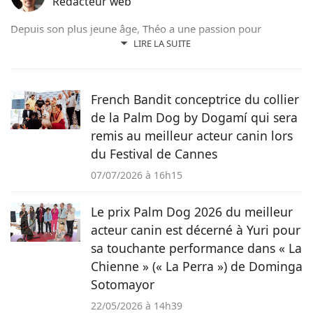
Rédacteur web
Depuis son plus jeune âge, Théo a une passion pour
l’écriture. Aujourd’hui rédacteur web, il prend plaisir à
LIRE LA SUITE
partager ses découvertes sur le monde animal, qu’il s’agisse
d’actualités, de conseils pratiques ou d’histoires
émouvantes.
French Bandit conceptrice du collier
de la Palm Dog by Dogamí qui sera
remis au meilleur acteur canin lors
du Festival de Cannes
07/07/2026 à 16h15
Le prix Palm Dog 2026 du meilleur
acteur canin est décerné à Yuri pour
sa touchante performance dans « La
Chienne » (« La Perra ») de Dominga
Sotomayor
22/05/2026 à 14h39