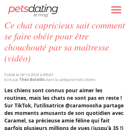
PETS DATING
ACTUALITÉS
FAITS DIVERS
Ce chat capricieux sait comment
Chien
se faire obéir pour être
chouchouté par sa maîtresse
Chat
(vidéo)
Faits Divers
Publié le 28/12/2024 à 09h47
Ecrit par
Théo Botsidis
dans la catégorie Faits Divers
Emotion
Les chiens sont connus pour aimer les
routines, mais les chats ne sont pas en reste !
Tops
Sur TikTok, l’utilisatrice @caramoosha partage
des moments amusants de son quotidien avec
Caramel, sa précieuse amie féline qui fait
Sauvetages
parfois plusieurs millions de vues (jusqu’à 35 !)