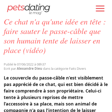
PETS DATING
ACTUALITÉS
FAITS DIVERS
Ce chat n'a qu'une idée en tête :
Chien
faire sauter le passe-câble que
son humain tente de laisser en
Chat
place (vidéo)
Faits Divers
Publié le 07/06/2022 à 08h37
Ecrit par
Alexandre Dieu
dans la catégorie Faits Divers
Emotion
Le couvercle du passe-câble n’est visiblement
pas apprécié de ce chat, qui est bien décidé à le
Tops
faire comprendre à son propriétaire. Celui-ci
tente à plusieurs reprises de mettre
l’accessoire à sa place, mais son animal de
Sauvetages
compagnie n’a pas l’intention de le laisser