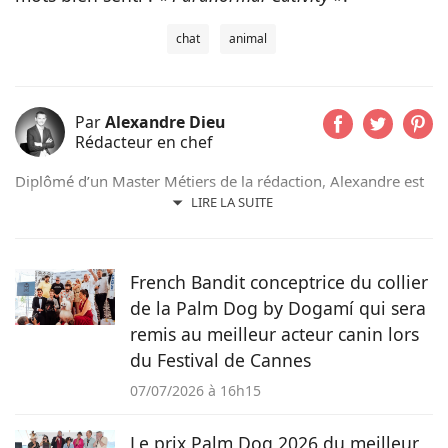
chat
animal
Par
Alexandre Dieu
Rédacteur en chef
Diplômé d’un Master Métiers de la rédaction, Alexandre est
un amoureux des chiens depuis son plus jeune âge. Après
LIRE LA SUITE
avoir grandi avec de nombreux chiens, cet adorateur des
Beaucerons vous déniche chaque jour les actualités qui vont
vous émouvoir et vous informer sur nos compagnons
French Bandit conceptrice du collier
préférés.
de la Palm Dog by Dogamí qui sera
remis au meilleur acteur canin lors
du Festival de Cannes
07/07/2026 à 16h15
Le prix Palm Dog 2026 du meilleur