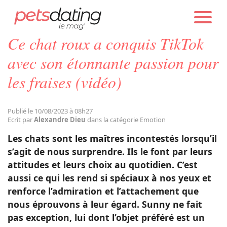
PETS DATING
ACTUALITÉS
EMOTION
Ce chat roux a conquis TikTok
Chien
avec son étonnante passion pour
les fraises (vidéo)
Chat
Publié le 10/08/2023 à 08h27
Faits Divers
Ecrit par
Alexandre Dieu
dans la catégorie Emotion
Les chats sont les maîtres incontestés lorsqu’il
Emotion
s’agit de nous surprendre. Ils le font par leurs
attitudes et leurs choix au quotidien. C’est
aussi ce qui les rend si spéciaux à nos yeux et
Tops
renforce l’admiration et l’attachement que
nous éprouvons à leur égard. Sunny ne fait
Sauvetages
pas exception, lui dont l’objet préféré est un