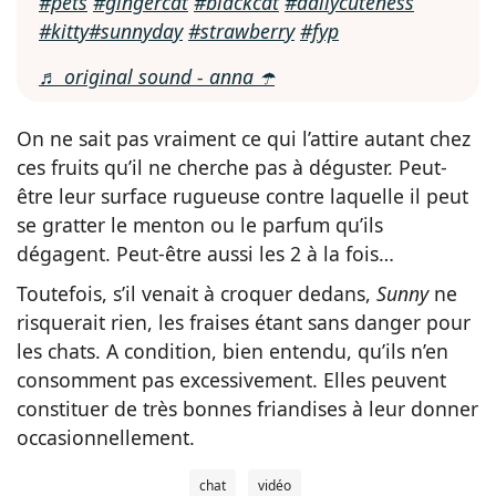
#pets
#gingercat
#blackcat
#dailycuteness
#kitty
#sunnyday
#strawberry
#fyp
♬ original sound - anna ☂️
On ne sait pas vraiment ce qui l’attire autant chez
ces fruits qu’il ne cherche pas à déguster. Peut-
être leur surface rugueuse contre laquelle il peut
se gratter le menton ou le parfum qu’ils
dégagent. Peut-être aussi les 2 à la fois…
Toutefois, s’il venait à croquer dedans,
Sunny
ne
risquerait rien, les fraises étant sans danger pour
les chats. A condition, bien entendu, qu’ils n’en
consomment pas excessivement. Elles peuvent
constituer de très bonnes friandises à leur donner
occasionnellement.
chat
vidéo