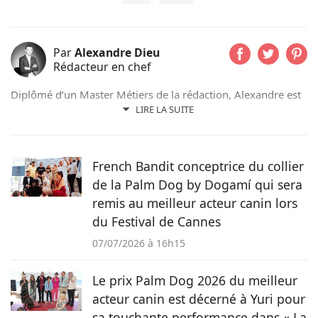
Par
Alexandre Dieu
Rédacteur en chef
Diplômé d’un Master Métiers de la rédaction, Alexandre est
un amoureux des chiens depuis son plus jeune âge. Après
LIRE LA SUITE
avoir grandi avec de nombreux chiens, cet adorateur des
Beaucerons vous déniche chaque jour les actualités qui vont
vous émouvoir et vous informer sur nos compagnons
French Bandit conceptrice du collier
préférés.
de la Palm Dog by Dogamí qui sera
remis au meilleur acteur canin lors
du Festival de Cannes
07/07/2026 à 16h15
Le prix Palm Dog 2026 du meilleur
acteur canin est décerné à Yuri pour
sa touchante performance dans « La