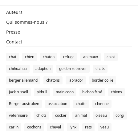
Auteurs
Qui sommes-nous ?
Presse
Contact
chat
chien
chaton
refuge
animaux
chiot
chihuahua
adoption
golden retriever
chats
berger allemand
chatons
labrador
border collie
jack russell
pitbull
main coon
bichon frisé
chiens
Berger australien
association
chatte
chienne
vétérinaire
chiots
cocker
animal
oiseau
corgi
carlin
cochons
cheval
lynx
rats
veau