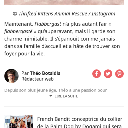
© Thrifted Kittens Animal Rescue / Instagram
Maintenant,
Flabbergast
n’a plus autant l’air
«
flabbergasté »
qu’auparavant, mais il garde son
charme inimitable. Il s’épanouit comme jamais
dans sa famille d’accueil et a hâte de trouver son
foyer pour la vie.
Par
Théo Botsidis
Rédacteur web
Depuis son plus jeune âge, Théo a une passion pour
l’écriture. Aujourd’hui rédacteur web, il prend plaisir à
LIRE LA SUITE
partager ses découvertes sur le monde animal, qu’il s’agisse
d’actualités, de conseils pratiques ou d’histoires
émouvantes.
French Bandit conceptrice du collier
de la Palm Dog by Dogamí qui sera