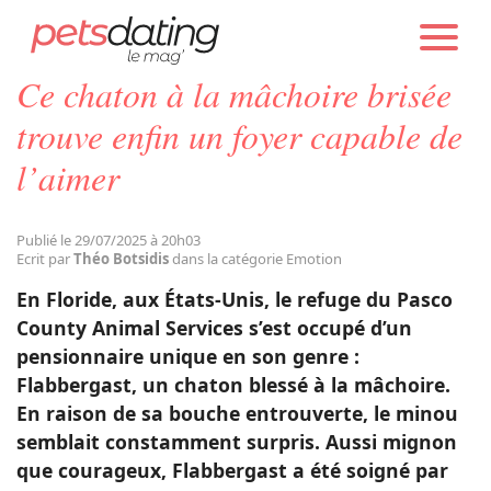
PETS DATING
ACTUALITÉS
EMOTION
Ce chaton à la mâchoire brisée
Chien
trouve enfin un foyer capable de
l’aimer
Chat
Publié le 29/07/2025 à 20h03
Faits Divers
Ecrit par
Théo Botsidis
dans la catégorie Emotion
En Floride, aux États-Unis, le refuge du Pasco
Emotion
County Animal Services s’est occupé d’un
pensionnaire unique en son genre :
Flabbergast, un chaton blessé à la mâchoire.
Tops
En raison de sa bouche entrouverte, le minou
semblait constamment surpris. Aussi mignon
Sauvetages
que courageux, Flabbergast a été soigné par