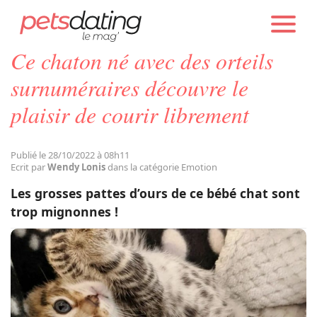
PETS DATING
ACTUALITÉS
EMOTION
Ce chaton né avec des orteils
Chien
surnuméraires découvre le
plaisir de courir librement
Chat
Publié le 28/10/2022 à 08h11
Faits Divers
Ecrit par
Wendy Lonis
dans la catégorie Emotion
Les grosses pattes d’ours de ce bébé chat sont
Emotion
trop mignonnes !
Tops
Sauvetages