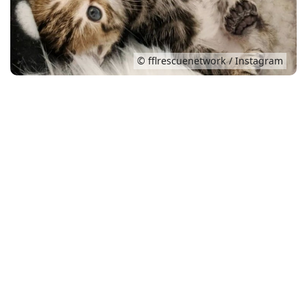
Conso
© fflrescuenetwork / Instagram