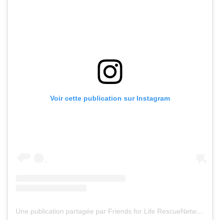
Voir cette publication sur Instagram
Une publication partagée par Friends for Life RescueNetwork (@fflrescuenetwork)