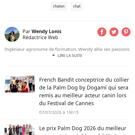
chaton
chat
Par
Wendy Lonis
Rédactrice Web
Ingénieur agronome de formation, Wendy allie ses passions
pour les mots et les animaux en écrivant pour Pets-dating.
LIRE LA SUITE
Rédactrice web indépendante, elle partage sa maison avec
de nombreux amis à poils ou à plumes : un berger
australien, des poules et même des pigeons voyageurs !
French Bandit conceptrice du collier
de la Palm Dog by Dogamí qui sera
remis au meilleur acteur canin lors
du Festival de Cannes
07/07/2026 à 16h15
Le prix Palm Dog 2026 du meilleur