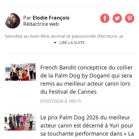
Par
Elodie François
Rédactrice web
Sensible au bien-être animal et passionnée d’écriture, je
conjugue mes deux univers en tant que rédactrice et
LIRE LA SUITE
correctrice freelance. Mon quotidien est rythmé par les
mots… et par Samy, mon inséparable chat tigré, source
d’inspiration et compagnon de toutes mes journées de
French Bandit conceptrice du collier
travail.
de la Palm Dog by Dogamí qui sera
remis au meilleur acteur canin lors
du Festival de Cannes
07/07/2026 à 16h15
Le prix Palm Dog 2026 du meilleur
acteur canin est décerné à Yuri pour
sa touchante performance dans « La