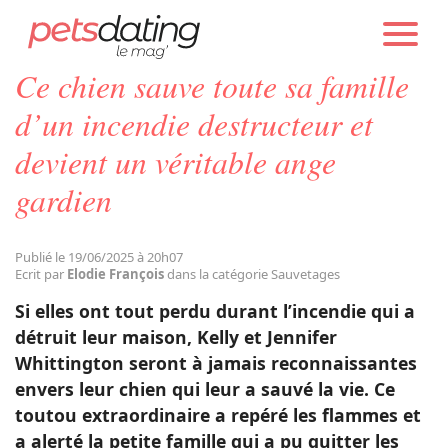
PETS DATING
ACTUALITÉS
SAUVETAGES
Ce chien sauve toute sa famille
Chien
d’un incendie destructeur et
devient un véritable ange
Chat
gardien
Faits Divers
Publié le 19/06/2025 à 20h07
Ecrit par
Elodie François
dans la catégorie Sauvetages
Emotion
Si elles ont tout perdu durant l’incendie qui a
détruit leur maison, Kelly et Jennifer
Tops
Whittington seront à jamais reconnaissantes
envers leur chien qui leur a sauvé la vie. Ce
toutou extraordinaire a repéré les flammes et
Sauvetages
a alerté la petite famille qui a pu quitter les