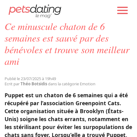
PETS DATING
ACTUALITÉS
EMOTION
Ce minuscule chaton de 6
Chien
semaines est sauvé par des
bénévoles et trouve son meilleur
Chat
ami
Faits Divers
Publié le 23/07/2025 à 19h49
Ecrit par
Théo Botsidis
dans la catégorie Emotion
Emotion
Puppet est un chaton de 6 semaines qui a été
récupéré par l’association Greenpoint Cats.
Tops
Cette organisation située à Brooklyn (États-
Unis) soigne les chats errants, notamment en
les stérilisant pour éviter les surpopulations de
Sauvetages
chats sans foyer. Lorsqu’elle a trouvé Puppet,