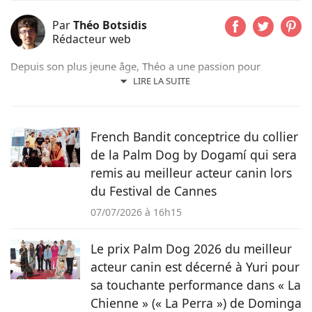
Par
Théo Botsidis
Rédacteur web
Depuis son plus jeune âge, Théo a une passion pour
l’écriture. Aujourd’hui rédacteur web, il prend plaisir à
LIRE LA SUITE
partager ses découvertes sur le monde animal, qu’il s’agisse
d’actualités, de conseils pratiques ou d’histoires
émouvantes.
French Bandit conceptrice du collier
de la Palm Dog by Dogamí qui sera
remis au meilleur acteur canin lors
du Festival de Cannes
07/07/2026 à 16h15
Le prix Palm Dog 2026 du meilleur
acteur canin est décerné à Yuri pour
sa touchante performance dans « La
Chienne » (« La Perra ») de Dominga