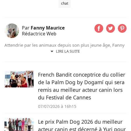
chat
Par
Fanny Maurice
Rédactrice Web
Attendrie par les animaux depuis son plus jeune âge, Fanny
n’a jamais vécu sans eux et partage actuellement son
LIRE LA SUITE
quotidien avec son chat Rosie. Suivant d’abord un cursus de
rédaction dans le domaine scientifique, elle a finalement
choisi de se former au sein du magazine Pets Dating pour
French Bandit conceptrice du collier
intégrer une communauté qui partage sa passion.
de la Palm Dog by Dogamí qui sera
remis au meilleur acteur canin lors
du Festival de Cannes
07/07/2026 à 16h15
Le prix Palm Dog 2026 du meilleur
acteur canin est décerné à Yuri pour