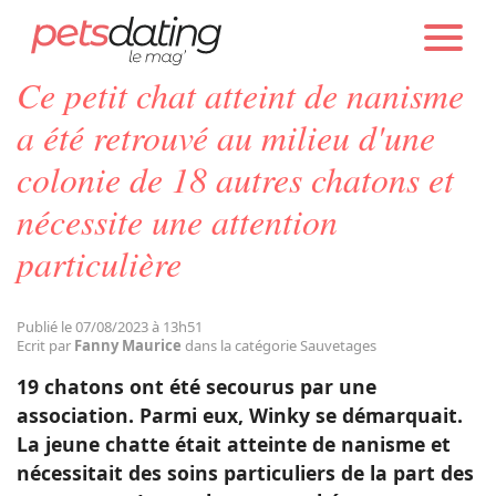
PETS DATING
ACTUALITÉS
SAUVETAGES
Ce petit chat atteint de nanisme
Chien
a été retrouvé au milieu d'une
colonie de 18 autres chatons et
Chat
nécessite une attention
particulière
Faits Divers
Emotion
Publié le 07/08/2023 à 13h51
Ecrit par
Fanny Maurice
dans la catégorie Sauvetages
19 chatons ont été secourus par une
Tops
association. Parmi eux, Winky se démarquait.
La jeune chatte était atteinte de nanisme et
Sauvetages
nécessitait des soins particuliers de la part des