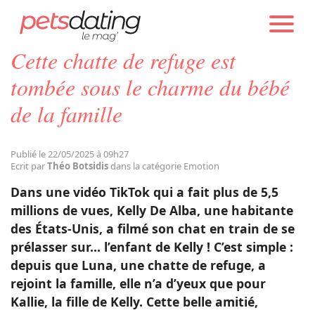
PETS DATING
ACTUALITÉS
EMOTION
Cette chatte de refuge est
Chien
tombée sous le charme du bébé
de la famille
Chat
Publié le 22/05/2025 à 09h27
Faits Divers
Ecrit par
Théo Botsidis
dans la catégorie Emotion
Dans une vidéo TikTok qui a fait plus de 5,5
Emotion
millions de vues, Kelly De Alba, une habitante
des États-Unis, a filmé son chat en train de se
prélasser sur… l’enfant de Kelly ! C’est simple :
Tops
depuis que Luna, une chatte de refuge, a
rejoint la famille, elle n’a d’yeux que pour
Sauvetages
Kallie, la fille de Kelly. Cette belle amitié,