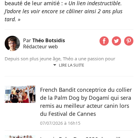
beauté de leur amitié :
« Un lien indestructible.
J’adore les voir encore se câliner ainsi 2 ans plus
tard. »
Par
Théo Botsidis
Rédacteur web
Depuis son plus jeune âge, Théo a une passion pour
l’écriture. Aujourd’hui rédacteur web, il prend plaisir à
LIRE LA SUITE
partager ses découvertes sur le monde animal, qu’il s’agisse
d’actualités, de conseils pratiques ou d’histoires
émouvantes.
French Bandit conceptrice du collier
de la Palm Dog by Dogamí qui sera
remis au meilleur acteur canin lors
du Festival de Cannes
07/07/2026 à 16h15