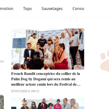
Emotion
Tops
Sauvetages
Conso
nso
French Bandit conceptrice du collier de la
Palm Dog by Dogamí qui sera remis au
meilleur acteur canin lors du Festival de
Cannes
07/07/2026 à 16h15