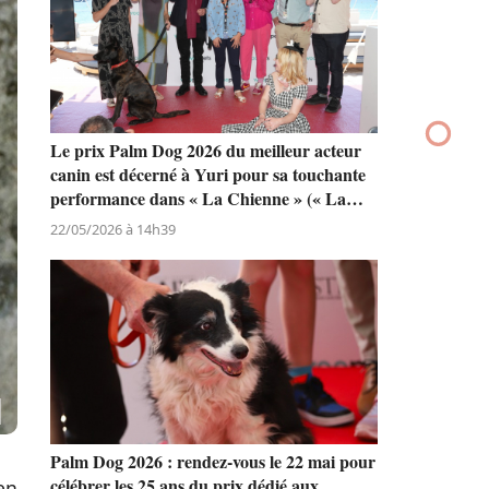
Le prix Palm Dog 2026 du meilleur acteur
canin est décerné à Yuri pour sa touchante
performance dans « La Chienne » (« La
Perra ») de Dominga Sotomayor
22/05/2026 à 14h39
Palm Dog 2026 : rendez-vous le 22 mai pour
célébrer les 25 ans du prix dédié aux
en