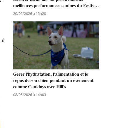
meilleures performances canines du Festival
de Cannes
20/05/2026 à 15h20
 à
Gérer l'hydratation, l'alimentation et le
repos de son chien pendant un événement
comme Canidays avec Hill's
08/05/2026 à 14h03