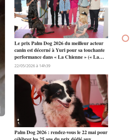
Le prix Palm Dog 2026 du meilleur acteur
canin est décerné à Yuri pour sa touchante
performance dans « La Chienne » (« La
Perra ») de Dominga Sotomayor
22/05/2026 à 14h39
Palm Dog 2026 : rendez-vous le 22 mai pour
célébrer les 25 ans du prix dédié aux