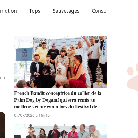
Emotion
Tops
Sauvetages
Conso
ion
French Bandit conceptrice du collier de la
Palm Dog by Dogamí qui sera remis au
meilleur acteur canin lors du Festival de
Cannes
07/07/2026 à 16h15