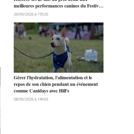
meilleures performances canines du Festival
n
de Cannes
20/05/2026 à 15h20
Gérer l'hydratation, l'alimentation et le
repos de son chien pendant un événement
comme Canidays avec Hill's
08/05/2026 à 14h03