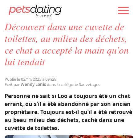
PETS DATING
ACTUALITÉS
SAUVETAGES
Découvert dans une cuvette de
Chien
toilettes, au milieu des déchets,
ce chat a accepté la main qu’on
Chat
lui tendait
Faits Divers
Publié le 03/11/2023 à 09h29
Ecrit par
Wendy Lonis
dans la catégorie Sauvetages
Emotion
Personne ne sait si Loo a toujours été un chat
errant, ou s’il a été abandonné par son ancien
Tops
propriétaire. Toujours est-il qu’il a été retrouvé
au beau milieu des déchets, caché dans une
cuvette de toilettes.
Sauvetages