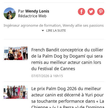
Par
Wendy Lonis
Rédactrice Web
Ingénieur agronome de formation, Wendy allie ses passions
pour les mots et les animaux en écrivant pour Pets-dating.
LIRE LA SUITE
Rédactrice web indépendante, elle partage sa maison avec
de nombreux amis à poils ou à plumes : un berger
australien, des poules et même des pigeons voyageurs !
French Bandit conceptrice du collier
de la Palm Dog by Dogamí qui sera
remis au meilleur acteur canin lors
du Festival de Cannes
07/07/2026 à 16h15
Le prix Palm Dog 2026 du meilleur
acteur canin est décerné à Yuri pour
sa touchante performance dans « La
Chienne » (« La Perra ») de Dominga