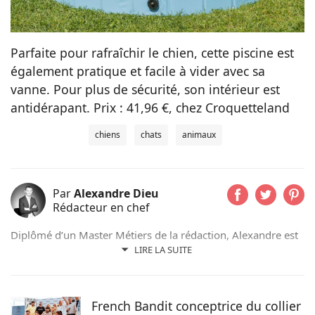
Parfaite pour rafraîchir le chien, cette piscine est
également pratique et facile à vider avec sa
vanne. Pour plus de sécurité, son intérieur est
antidérapant. Prix : 41,96 €, chez Croquetteland
chiens
chats
animaux
Par
Alexandre Dieu
Rédacteur en chef
Diplômé d’un Master Métiers de la rédaction, Alexandre est
un amoureux des chiens depuis son plus jeune âge. Après
LIRE LA SUITE
avoir grandi avec de nombreux chiens, cet adorateur des
Beaucerons vous déniche chaque jour les actualités qui vont
vous émouvoir et vous informer sur nos compagnons
French Bandit conceptrice du collier
préférés.