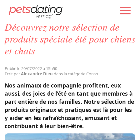
PETS DATING
ACTUALITÉS
CONSO
Découvrez notre sélection de
Chien
produits spéciale été pour chiens
et chats
Chat
Publié le 20/07/2022 à 15h50
Faits Divers
Ecrit par
Alexandre Dieu
dans la catégorie Conso
Nos animaux de compagnie profitent, eux
Emotion
aussi, des joies de l’été en tant que membres à
part entière de nos familles. Notre sélection de
produits originaux et pratiques est là pour les
Tops
y aider en les rafraîchissant, amusant et
contribuant à leur bien-être.
Sauvetages