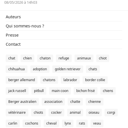
08/05/2026 à 14h03
Auteurs
Qui sommes-nous ?
Presse
Contact
chat
chien
chaton
refuge
animaux
chiot
chihuahua
adoption
golden retriever
chats
berger allemand
chatons
labrador
border collie
jack russell
pitbull
main coon
bichon frisé
chiens
Berger australien
association
chatte
chienne
vétérinaire
chiots
cocker
animal
oiseau
corgi
carlin
cochons
cheval
lynx
rats
veau