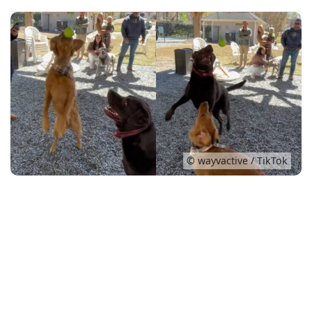
Conso
© wayvactive / TikTok