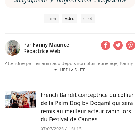
#dogsoftiktok
♬ original sound - Wayv Active
chien
vidéo
chiot
Par
Fanny Maurice
Rédactrice Web
Attendrie par les animaux depuis son plus jeune âge, Fanny
n’a jamais vécu sans eux et partage actuellement son
LIRE LA SUITE
quotidien avec son chat Rosie. Suivant d’abord un cursus de
rédaction dans le domaine scientifique, elle a finalement
choisi de se former au sein du magazine Pets Dating pour
French Bandit conceptrice du collier
intégrer une communauté qui partage sa passion.
de la Palm Dog by Dogamí qui sera
remis au meilleur acteur canin lors
du Festival de Cannes
07/07/2026 à 16h15