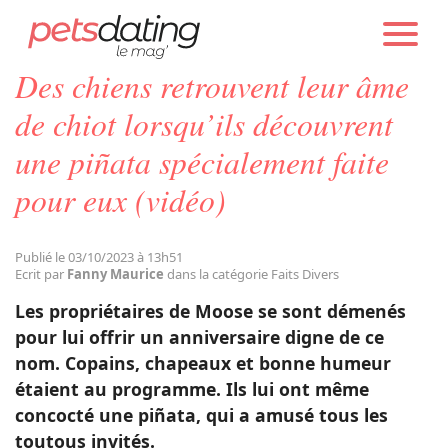
PETS DATING
ACTUALITÉS
FAITS DIVERS
Des chiens retrouvent leur âme
Chien
de chiot lorsqu’ils découvrent
une piñata spécialement faite
Chat
pour eux (vidéo)
Faits Divers
Publié le 03/10/2023 à 13h51
Ecrit par
Fanny Maurice
dans la catégorie Faits Divers
Emotion
Les propriétaires de
Moose
se sont démenés
pour lui offrir un anniversaire digne de ce
Tops
nom. Copains, chapeaux et bonne humeur
étaient au programme. Ils lui ont même
concocté une piñata, qui a amusé tous les
Sauvetages
toutous invités.