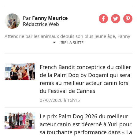
Par
Fanny Maurice
Rédactrice Web
Attendrie par les animaux depuis son plus jeune âge, Fanny
n’a jamais vécu sans eux et partage actuellement son
LIRE LA SUITE
quotidien avec son chat Rosie. Suivant d’abord un cursus de
rédaction dans le domaine scientifique, elle a finalement
choisi de se former au sein du magazine Pets Dating pour
French Bandit conceptrice du collier
intégrer une communauté qui partage sa passion.
de la Palm Dog by Dogamí qui sera
remis au meilleur acteur canin lors
du Festival de Cannes
07/07/2026 à 16h15
Le prix Palm Dog 2026 du meilleur
acteur canin est décerné à Yuri pour
sa touchante performance dans « La