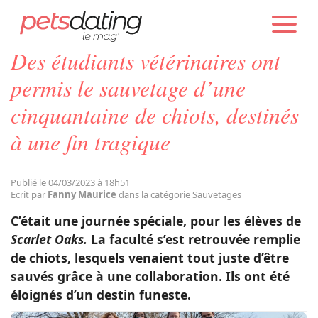
PETS DATING
ACTUALITÉS
SAUVETAGES
Des étudiants vétérinaires ont
Chien
permis le sauvetage d’une
cinquantaine de chiots, destinés
Chat
à une fin tragique
Faits Divers
Publié le 04/03/2023 à 18h51
Ecrit par
Fanny Maurice
dans la catégorie Sauvetages
Emotion
C’était une journée spéciale, pour les élèves de
Scarlet Oaks.
La faculté s’est retrouvée remplie
Tops
de chiots, lesquels venaient tout juste d’être
sauvés grâce à une collaboration. Ils ont été
éloignés d’un destin funeste.
Sauvetages