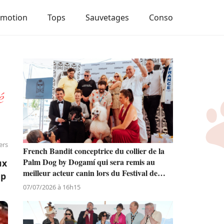
Emotion
Tops
Sauvetages
Conso
é
ers
French Bandit conceptrice du collier de la
Palm Dog by Dogamí qui sera remis au
ux
meilleur acteur canin lors du Festival de
up
Cannes
07/07/2026 à 16h15