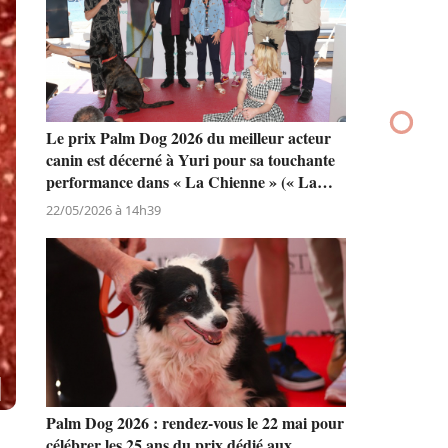
Le prix Palm Dog 2026 du meilleur acteur
canin est décerné à Yuri pour sa touchante
performance dans « La Chienne » (« La
Perra ») de Dominga Sotomayor
22/05/2026 à 14h39
Palm Dog 2026 : rendez-vous le 22 mai pour
célébrer les 25 ans du prix dédié aux