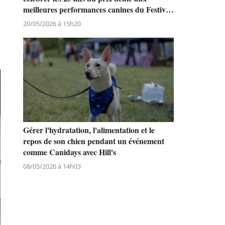
meilleures performances canines du Festival
de Cannes
20/05/2026 à 15h20
Gérer l'hydratation, l'alimentation et le
repos de son chien pendant un événement
comme Canidays avec Hill's
08/05/2026 à 14h03