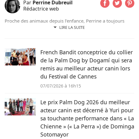
Par
Perrine Dubreuil
Rédactrice web
Proche des animaux depuis l'enfance, Perrine a toujours
évolué aux côtés de chats, de chiens ou encore d'oiseaux.
LIRE LA SUITE
Après un cursus littéraire et artistique, elle s'oriente
naturellement vers la rédaction et prend beaucoup de plaisir
à raconter les histoires de nos amis à quatre pattes pour le
French Bandit conceptrice du collier
magazine Pets Dating.
de la Palm Dog by Dogamí qui sera
remis au meilleur acteur canin lors
du Festival de Cannes
07/07/2026 à 16h15
Le prix Palm Dog 2026 du meilleur
acteur canin est décerné à Yuri pour
sa touchante performance dans « La
Chienne » (« La Perra ») de Dominga
Sotomayor