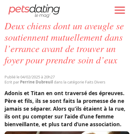
PETS DATING
ACTUALITÉS
FAITS DIVERS
Deux chiens dont un aveugle se
Chien
soutiennent mutuellement dans
l’errance avant de trouver un
Chat
foyer pour prendre soin d’eux
Faits Divers
Publié le 04/02/2025 à 20h27
Ecrit par
Perrine Dubreuil
dans la catégorie Faits Divers
Emotion
Adonis et Titan en ont traversé des épreuves.
Père et fils, ils se sont faits la promesse de ne
Tops
jamais se séparer. Alors qu’ils étaient à la rue,
ils ont pu compter sur l’aide d’une femme
bienveillante, et plus tard d’une association.
Sauvetages