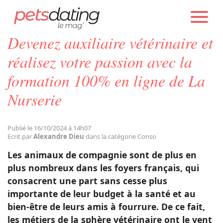
PETS DATING
ACTUALITÉS
CONSO
Devenez auxiliaire vétérinaire et
Chien
réalisez votre passion avec la
formation 100% en ligne de La
Chat
Nurserie
Faits Divers
Publié le 16/10/2024 à 14h07
Ecrit par
Alexandre Dieu
dans la catégorie Conso
Emotion
Les animaux de compagnie sont de plus en
plus nombreux dans les foyers français, qui
Tops
consacrent une part sans cesse plus
importante de leur budget à la santé et au
bien-être de leurs amis à fourrure. De ce fait,
Sauvetages
les métiers de la sphère vétérinaire ont le vent