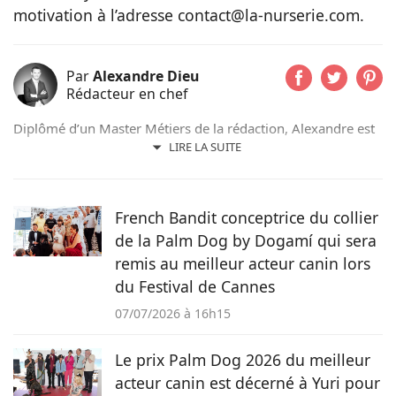
motivation à l’adresse contact@la-nurserie.com.
Par
Alexandre Dieu
Rédacteur en chef
Diplômé d’un Master Métiers de la rédaction, Alexandre est
un amoureux des chiens depuis son plus jeune âge. Après
LIRE LA SUITE
avoir grandi avec de nombreux chiens, cet adorateur des
Beaucerons vous déniche chaque jour les actualités qui vont
vous émouvoir et vous informer sur nos compagnons
French Bandit conceptrice du collier
préférés.
de la Palm Dog by Dogamí qui sera
remis au meilleur acteur canin lors
du Festival de Cannes
07/07/2026 à 16h15
Le prix Palm Dog 2026 du meilleur
acteur canin est décerné à Yuri pour