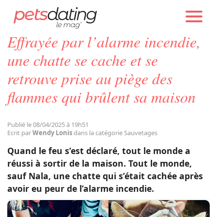
PETS DATING
ACTUALITÉS
SAUVETAGES
Effrayée par l’alarme incendie,
Chien
une chatte se cache et se
retrouve prise au piège des
Chat
flammes qui brûlent sa maison
Faits Divers
Publié le 08/04/2025 à 19h51
Ecrit par
Wendy Lonis
dans la catégorie Sauvetages
Emotion
Quand le feu s’est déclaré, tout le monde a
réussi à sortir de la maison. Tout le monde,
Tops
sauf Nala, une chatte qui s’était cachée après
avoir eu peur de l’alarme incendie.
Sauvetages