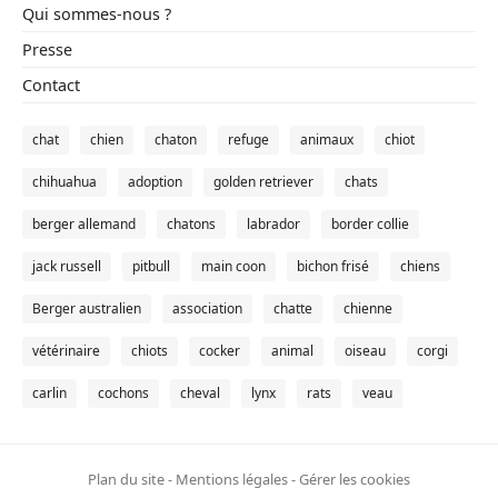
Qui sommes-nous ?
Presse
Contact
chat
chien
chaton
refuge
animaux
chiot
chihuahua
adoption
golden retriever
chats
berger allemand
chatons
labrador
border collie
jack russell
pitbull
main coon
bichon frisé
chiens
Berger australien
association
chatte
chienne
vétérinaire
chiots
cocker
animal
oiseau
corgi
carlin
cochons
cheval
lynx
rats
veau
Plan du site
-
Mentions légales
-
Gérer les cookies