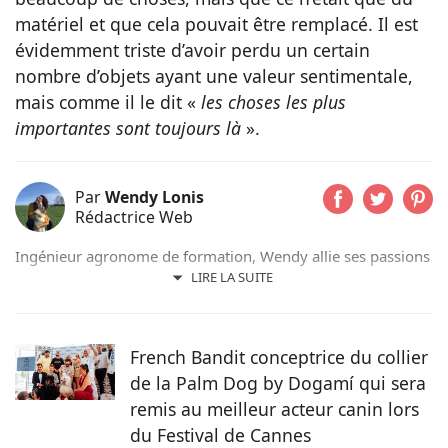
matériel et que cela pouvait être remplacé. Il est
évidemment triste d’avoir perdu un certain
nombre d’objets ayant une valeur sentimentale,
mais comme il le dit «
les choses les plus
importantes sont toujours là
».
Par
Wendy Lonis
Rédactrice Web
Ingénieur agronome de formation, Wendy allie ses passions
pour les mots et les animaux en écrivant pour Pets-dating.
LIRE LA SUITE
Rédactrice web indépendante, elle partage sa maison avec
de nombreux amis à poils ou à plumes : un berger
australien, des poules et même des pigeons voyageurs !
French Bandit conceptrice du collier
de la Palm Dog by Dogamí qui sera
remis au meilleur acteur canin lors
du Festival de Cannes