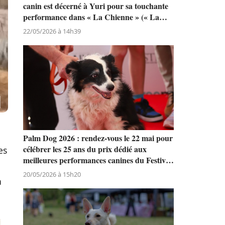
canin est décerné à Yuri pour sa touchante
performance dans « La Chienne » (« La
Perra ») de Dominga Sotomayor
22/05/2026 à 14h39
Palm Dog 2026 : rendez-vous le 22 mai pour
célébrer les 25 ans du prix dédié aux
es
meilleures performances canines du Festival
de Cannes
20/05/2026 à 15h20
à