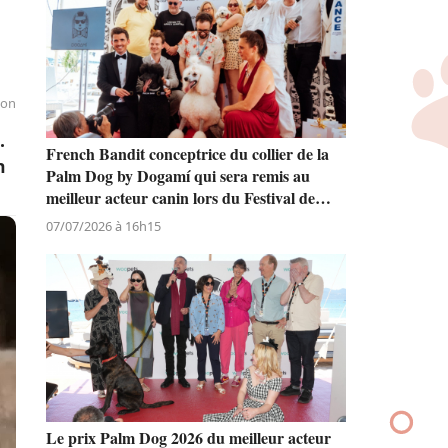
ion
.
French Bandit conceptrice du collier de la
n
Palm Dog by Dogamí qui sera remis au
meilleur acteur canin lors du Festival de
Cannes
07/07/2026 à 16h15
Le prix Palm Dog 2026 du meilleur acteur