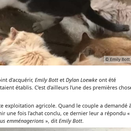
© Emily Bott
oint d’acquérir,
Emily Bott
et
Dylan Loewke
ont été
aient établis. C’est d’ailleurs l’une des premières chos
tite exploitation agricole. Quand le couple a demandé 
nir une fois l’achat conclu, ce dernier leur a répondu «
nous emménagerions
», dit
Emily Bott
.