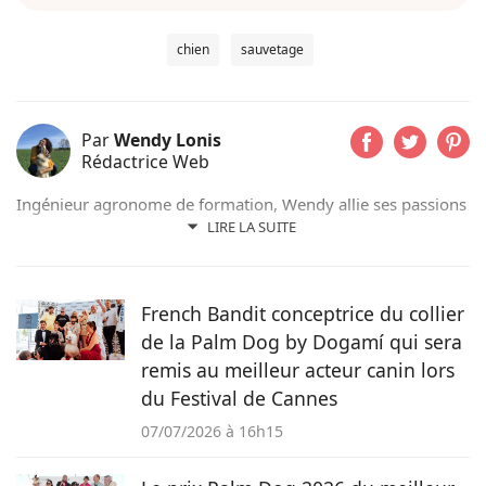
chien
sauvetage
Par
Wendy Lonis
Rédactrice Web
Ingénieur agronome de formation, Wendy allie ses passions
pour les mots et les animaux en écrivant pour Pets-dating.
LIRE LA SUITE
Rédactrice web indépendante, elle partage sa maison avec
de nombreux amis à poils ou à plumes : un berger
australien, des poules et même des pigeons voyageurs !
French Bandit conceptrice du collier
de la Palm Dog by Dogamí qui sera
remis au meilleur acteur canin lors
du Festival de Cannes
07/07/2026 à 16h15