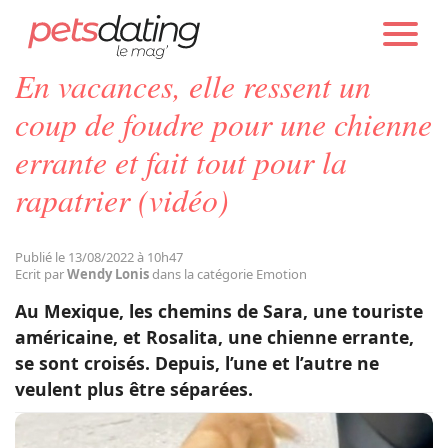
PETS DATING
ACTUALITÉS
EMOTION
En vacances, elle ressent un
Chien
coup de foudre pour une chienne
errante et fait tout pour la
Chat
rapatrier (vidéo)
Faits Divers
Publié le 13/08/2022 à 10h47
Ecrit par
Wendy Lonis
dans la catégorie Emotion
Emotion
Au Mexique, les chemins de Sara, une touriste
américaine, et Rosalita, une chienne errante,
Tops
se sont croisés. Depuis, l’une et l’autre ne
veulent plus être séparées.
Sauvetages