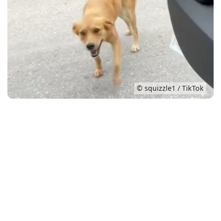
Conso
© squizzle1 / TikTok