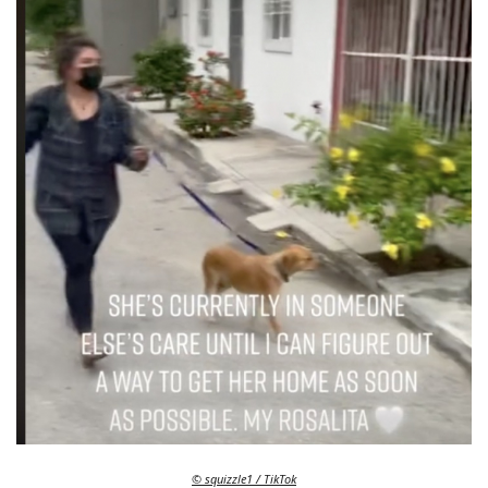
© squizzle1 / TikTok