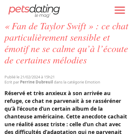
PETS DATING
ACTUALITÉS
EMOTION
« Fan de Taylor Swift » : ce chat
Chien
particulièrement sensible et
émotif ne se calme qu’à l’écoute
Chat
de certaines mélodies
Faits Divers
Publié le 21/02/2024 à 15h21
Ecrit par
Perrine Dubreuil
dans la catégorie Emotion
Emotion
Réservé et très anxieux à son arrivée au
refuge, ce chat ne parvenait à se rasséréner
Tops
qu’à l’écoute d’un certain album de la
chanteuse américaine. Cette anecdote cachait
une réalité assez triste : celle d’un chat avec
Sauvetages
des difficultés d’adaptation qui ne parvenait