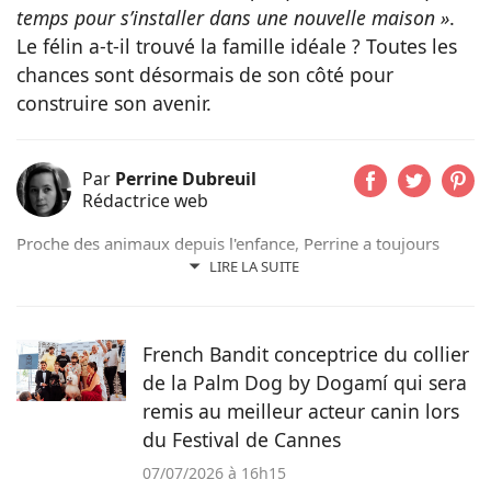
temps pour s’installer dans une nouvelle maison »
.
Le félin a-t-il trouvé la famille idéale ? Toutes les
chances sont désormais de son côté pour
construire son avenir.
Par
Perrine Dubreuil
Rédactrice web
Proche des animaux depuis l'enfance, Perrine a toujours
évolué aux côtés de chats, de chiens ou encore d'oiseaux.
LIRE LA SUITE
Après un cursus littéraire et artistique, elle s'oriente
naturellement vers la rédaction et prend beaucoup de plaisir
à raconter les histoires de nos amis à quatre pattes pour le
French Bandit conceptrice du collier
magazine Pets Dating.
de la Palm Dog by Dogamí qui sera
remis au meilleur acteur canin lors
du Festival de Cannes
07/07/2026 à 16h15