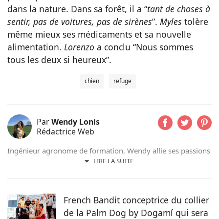
dans la nature. Dans sa forêt, il a “
tant de choses à
sentir, pas de voitures, pas de sirènes
”.
Myles
tolère
même mieux ses médicaments et sa nouvelle
alimentation.
Lorenzo
a conclu “Nous sommes
tous les deux si heureux”.
chien
refuge
Par
Wendy Lonis
Rédactrice Web
Ingénieur agronome de formation, Wendy allie ses passions
pour les mots et les animaux en écrivant pour Pets-dating.
LIRE LA SUITE
Rédactrice web indépendante, elle partage sa maison avec
de nombreux amis à poils ou à plumes : un berger
australien, des poules et même des pigeons voyageurs !
French Bandit conceptrice du collier
de la Palm Dog by Dogamí qui sera