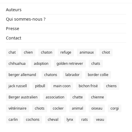
Auteurs
Qui sommes-nous ?
Presse
Contact
chat
chien
chaton
refuge
animaux
chiot
chihuahua
adoption
golden retriever
chats
berger allemand
chatons
labrador
border collie
jack russell
pitbull
main coon
bichon frisé
chiens
Berger australien
association
chatte
chienne
vétérinaire
chiots
cocker
animal
oiseau
corgi
carlin
cochons
cheval
lynx
rats
veau