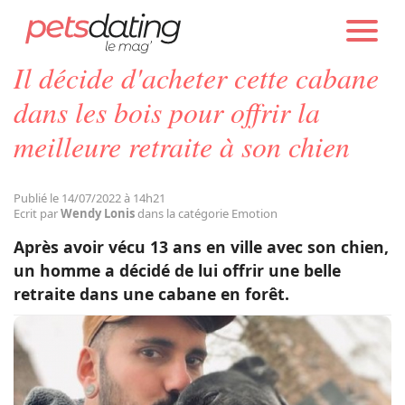
PETS DATING
ACTUALITÉS
EMOTION
Il décide d'acheter cette cabane
Chien
dans les bois pour offrir la
meilleure retraite à son chien
Chat
Publié le 14/07/2022 à 14h21
Faits Divers
Ecrit par
Wendy Lonis
dans la catégorie Emotion
Après avoir vécu 13 ans en ville avec son chien,
Emotion
un homme a décidé de lui offrir une belle
retraite dans une cabane en forêt.
Tops
Sauvetages