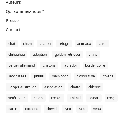
Auteurs
Qui sommes-nous ?
Presse
Contact
chat
chien
chaton
refuge
animaux
chiot
chihuahua
adoption
golden retriever
chats
berger allemand
chatons
labrador
border collie
jack russell
pitbull
main coon
bichon frisé
chiens
Berger australien
association
chatte
chienne
vétérinaire
chiots
cocker
animal
oiseau
corgi
carlin
cochons
cheval
lynx
rats
veau