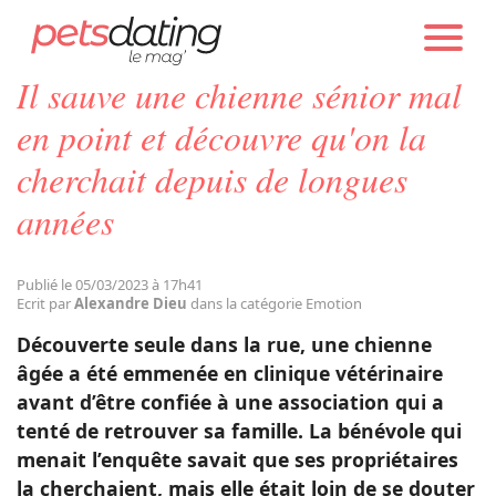
PETS DATING
ACTUALITÉS
EMOTION
Il sauve une chienne sénior mal
Chien
en point et découvre qu'on la
cherchait depuis de longues
Chat
années
Faits Divers
Publié le 05/03/2023 à 17h41
Ecrit par
Alexandre Dieu
dans la catégorie Emotion
Emotion
Découverte seule dans la rue, une chienne
âgée a été emmenée en clinique vétérinaire
Tops
avant d’être confiée à une association qui a
tenté de retrouver sa famille. La bénévole qui
menait l’enquête savait que ses propriétaires
Sauvetages
la cherchaient, mais elle était loin de se douter