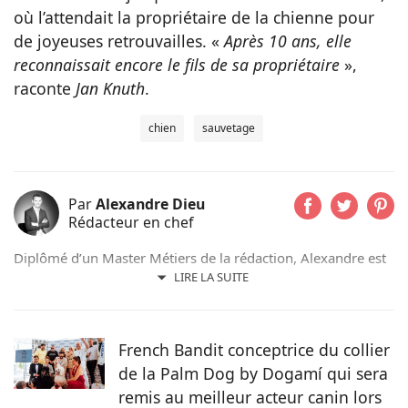
où l’attendait la propriétaire de la chienne pour
de joyeuses retrouvailles. «
Après 10 ans, elle
reconnaissait encore le fils de sa propriétaire
»,
raconte
Jan Knuth
.
chien
sauvetage
Par
Alexandre Dieu
Rédacteur en chef
Diplômé d’un Master Métiers de la rédaction, Alexandre est
un amoureux des chiens depuis son plus jeune âge. Après
LIRE LA SUITE
avoir grandi avec de nombreux chiens, cet adorateur des
Beaucerons vous déniche chaque jour les actualités qui vont
vous émouvoir et vous informer sur nos compagnons
French Bandit conceptrice du collier
préférés.
de la Palm Dog by Dogamí qui sera
remis au meilleur acteur canin lors