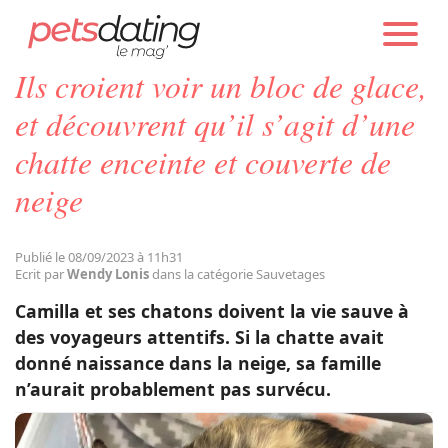
PETS DATING
ACTUALITÉS
SAUVETAGES
Ils croient voir un bloc de glace,
Chien
et découvrent qu’il s’agit d’une
chatte enceinte et couverte de
Chat
neige
Faits Divers
Publié le 08/09/2023 à 11h31
Ecrit par
Wendy Lonis
dans la catégorie Sauvetages
Emotion
Camilla et ses chatons doivent la vie sauve à
des voyageurs attentifs. Si la chatte avait
Tops
donné naissance dans la neige, sa famille
n’aurait probablement pas survécu.
Sauvetages