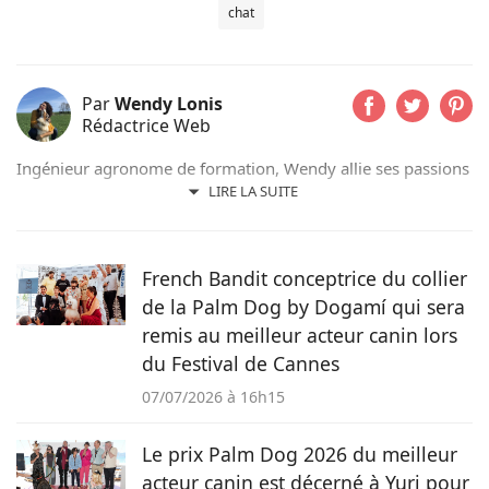
chat
Par
Wendy Lonis
Rédactrice Web
Ingénieur agronome de formation, Wendy allie ses passions
pour les mots et les animaux en écrivant pour Pets-dating.
LIRE LA SUITE
Rédactrice web indépendante, elle partage sa maison avec
de nombreux amis à poils ou à plumes : un berger
australien, des poules et même des pigeons voyageurs !
French Bandit conceptrice du collier
de la Palm Dog by Dogamí qui sera
remis au meilleur acteur canin lors
du Festival de Cannes
07/07/2026 à 16h15
Le prix Palm Dog 2026 du meilleur
acteur canin est décerné à Yuri pour