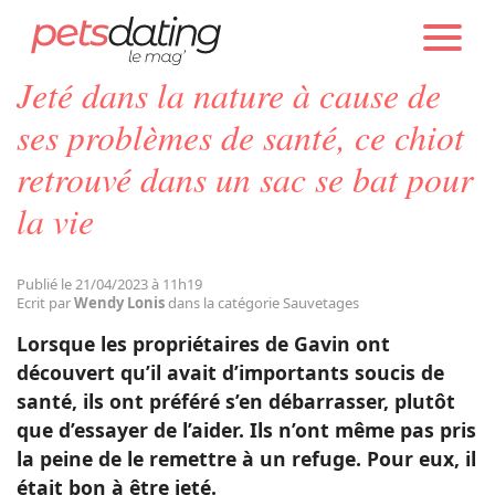
PETS DATING
ACTUALITÉS
SAUVETAGES
Jeté dans la nature à cause de
Chien
ses problèmes de santé, ce chiot
retrouvé dans un sac se bat pour
Chat
la vie
Faits Divers
Publié le 21/04/2023 à 11h19
Ecrit par
Wendy Lonis
dans la catégorie Sauvetages
Emotion
Lorsque les propriétaires de Gavin ont
découvert qu’il avait d’importants soucis de
Tops
santé, ils ont préféré s’en débarrasser, plutôt
que d’essayer de l’aider. Ils n’ont même pas pris
la peine de le remettre à un refuge. Pour eux, il
Sauvetages
était bon à être jeté.