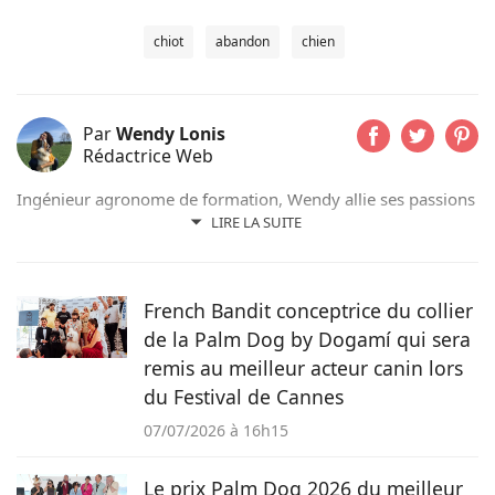
chiot
abandon
chien
Par
Wendy Lonis
Rédactrice Web
Ingénieur agronome de formation, Wendy allie ses passions
pour les mots et les animaux en écrivant pour Pets-dating.
LIRE LA SUITE
Rédactrice web indépendante, elle partage sa maison avec
de nombreux amis à poils ou à plumes : un berger
australien, des poules et même des pigeons voyageurs !
French Bandit conceptrice du collier
de la Palm Dog by Dogamí qui sera
remis au meilleur acteur canin lors
du Festival de Cannes
07/07/2026 à 16h15
Le prix Palm Dog 2026 du meilleur