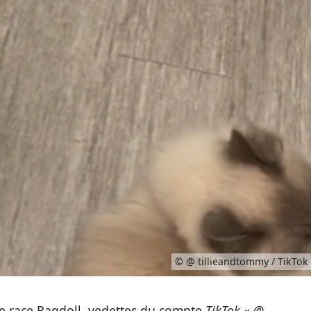
© @ tillieandtommy / TikTok
e race Ragdoll, vedettes du compte
TikTok
«
@