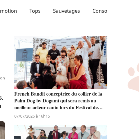
Emotion
Tops
Sauvetages
Conso
ion
à
French Bandit conceptrice du collier de la
s,
Palm Dog by Dogamí qui sera remis au
n
meilleur acteur canin lors du Festival de
Cannes
07/07/2026 à 16h15