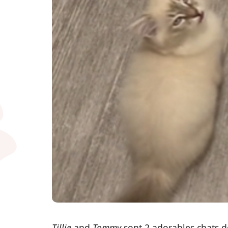
Tillie
and
Tommy
sont 2 adorables chats d