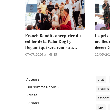
French Bandit conceptrice du
Le prix
collier de la Palm Dog by
meilleur
Dogamí qui sera remis au
décerné
meilleur acteur canin lors du
touchan
07/07/2026 à 16h15
22/05/20
Festival de Cannes
La Chien
Doming
Auteurs
chat
Qui sommes-nous ?
chatons
Presse
associat
Contact
lynx