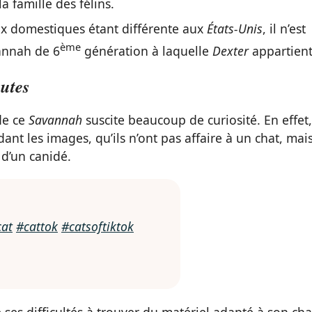
a famille des félins.
x domestiques étant différente aux
États-Unis
, il n’est
ème
annah de 6
génération à laquelle
Dexter
appartient
autes
de ce
Savannah
suscite beaucoup de curiosité. En effet,
ant les images, qu’ils n’ont pas affaire à un chat, mai
 d’un canidé.
cat
#cattok
#catsoftiktok
 ses difficultés à trouver du matériel adapté à son cha