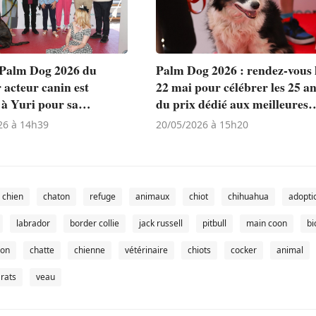
 Palm Dog 2026 du
Palm Dog 2026 : rendez-vous 
 acteur canin est
22 mai pour célébrer les 25 a
 à Yuri pour sa
du prix dédié aux meilleures
te performance dans «
performances canines du
26 à 14h39
20/05/2026 à 15h20
ne » (« La Perra ») de
Festival de Cannes
a Sotomayor
chien
chaton
refuge
animaux
chiot
chihuahua
adopti
labrador
border collie
jack russell
pitbull
main coon
bi
ion
chatte
chienne
vétérinaire
chiots
cocker
animal
rats
veau