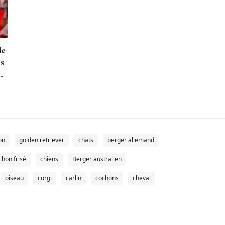
le
ns
on
golden retriever
chats
berger allemand
chon frisé
chiens
Berger australien
oiseau
corgi
carlin
cochons
cheval