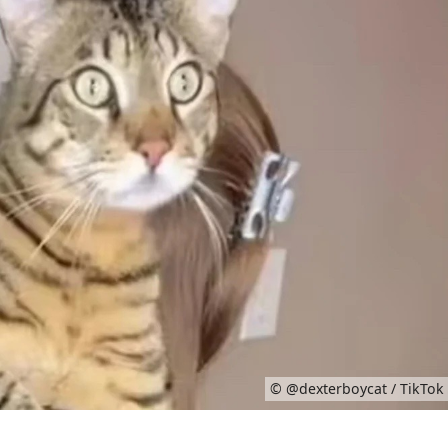
© @dexterboycat / TikTok