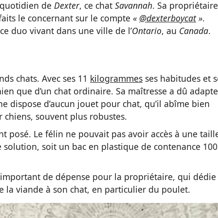
le quotidien de
Dexter
, ce chat
Savannah
. Sa propriétaire
faits le concernant sur le compte
«
@dexterboycat
»
.
 ce duo vivant dans une ville de l’
Ontario
, au
Canada
.
ands chats. Avec ses 11
kilogrammes
ses habitudes et s
ien que d’un chat ordinaire. Sa maîtresse a dû adapte
e dispose d’aucun jouet pour chat, qu’il abîme bien
 chiens, souvent plus robustes.
nt posé. Le félin ne pouvait pas avoir accès à une taill
re solution, soit un bac en plastique de contenance 100
 important de dépense pour la propriétaire, qui dédie
la viande à son chat, en particulier du poulet.