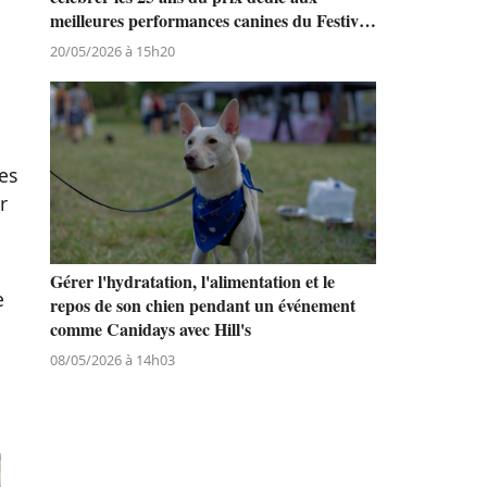
meilleures performances canines du Festival
de Cannes
20/05/2026 à 15h20
es
r
Gérer l'hydratation, l'alimentation et le
e
repos de son chien pendant un événement
comme Canidays avec Hill's
08/05/2026 à 14h03