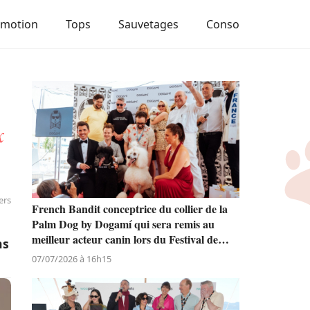
Emotion
Tops
Sauvetages
Conso
x
ers
French Bandit conceptrice du collier de la
Palm Dog by Dogamí qui sera remis au
meilleur acteur canin lors du Festival de
ns
Cannes
07/07/2026 à 16h15