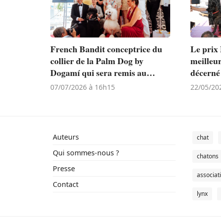
French Bandit conceptrice du
Le prix
collier de la Palm Dog by
meilleur
Dogamí qui sera remis au
décerné
meilleur acteur canin lors du
touchan
07/07/2026 à 16h15
22/05/20
Festival de Cannes
La Chien
Doming
Auteurs
chat
Qui sommes-nous ?
chatons
Presse
associat
Contact
lynx