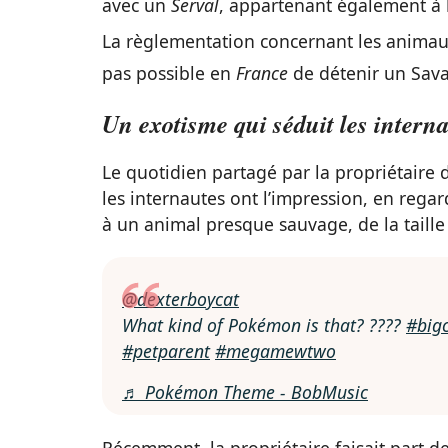
avec un
Serval
, appartenant également à l
La règlementation concernant les animau
pas possible en
France
de détenir un Sav
Un exotisme qui séduit les intern
Le quotidien partagé par la propriétaire 
les internautes ont l’impression, en regard
à un animal presque sauvage, de la taille
@dexterboycat
What kind of Pokémon is that? ????
#big
#petparent
#megamewtwo
♬ Pokémon Theme - BobMusic
Récemment, la propriétaire faisait part de