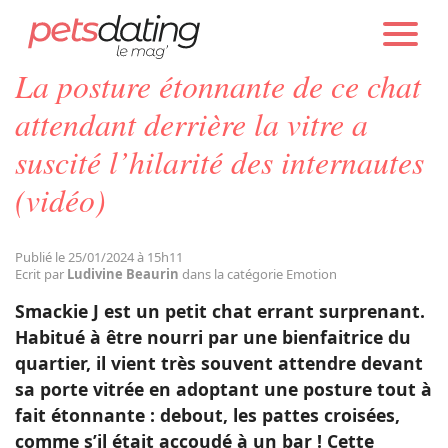
PETS DATING
ACTUALITÉS
EMOTION
La posture étonnante de ce chat
Chien
attendant derrière la vitre a
suscité l’hilarité des internautes
Chat
(vidéo)
Faits Divers
Publié le 25/01/2024 à 15h11
Ecrit par
Ludivine Beaurin
dans la catégorie Emotion
Emotion
Smackie J est un petit chat errant surprenant.
Habitué à être nourri par une bienfaitrice du
Tops
quartier, il vient très souvent attendre devant
sa porte vitrée en adoptant une posture tout à
fait étonnante : debout, les pattes croisées,
Sauvetages
comme s’il était accoudé à un bar ! Cette