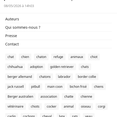
08/05/2026 à 14h03
Auteurs
Qui sommes-nous ?
Presse
Contact
chat
chien
chaton
refuge
animaux
chiot
chihuahua
adoption
golden retriever
chats
berger allemand
chatons
labrador
border collie
jack russell
pitbull
main coon
bichon frisé
chiens
Berger australien
association
chatte
chienne
vétérinaire
chiots
cocker
animal
oiseau
corgi
carlin
cochons
cheval
lynx
rats
veau