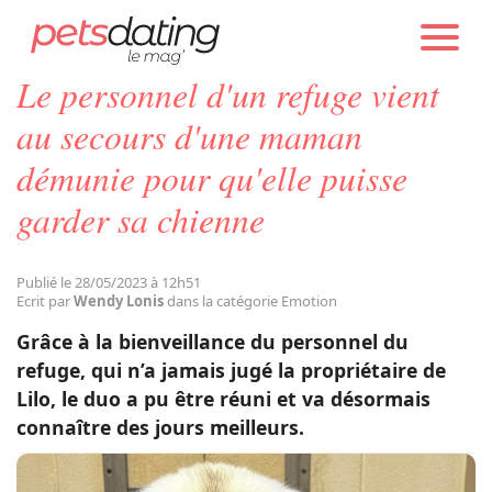
PETS DATING
ACTUALITÉS
EMOTION
Le personnel d'un refuge vient
Chien
au secours d'une maman
démunie pour qu'elle puisse
Chat
garder sa chienne
Faits Divers
Publié le 28/05/2023 à 12h51
Ecrit par
Wendy Lonis
dans la catégorie Emotion
Emotion
Grâce à la bienveillance du personnel du
refuge, qui n’a jamais jugé la propriétaire de
Tops
Lilo, le duo a pu être réuni et va désormais
connaître des jours meilleurs.
Sauvetages