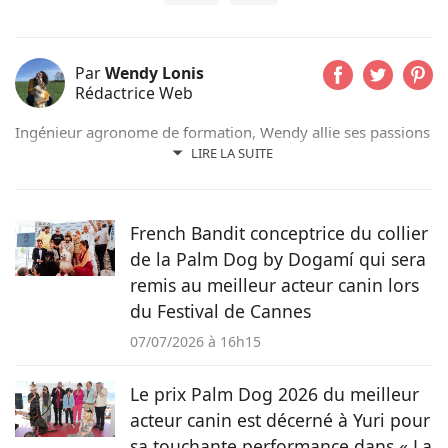
Par
Wendy Lonis
Rédactrice Web
Ingénieur agronome de formation, Wendy allie ses passions
pour les mots et les animaux en écrivant pour Pets-dating.
LIRE LA SUITE
Rédactrice web indépendante, elle partage sa maison avec
de nombreux amis à poils ou à plumes : un berger
australien, des poules et même des pigeons voyageurs !
French Bandit conceptrice du collier
de la Palm Dog by Dogamí qui sera
remis au meilleur acteur canin lors
du Festival de Cannes
07/07/2026 à 16h15
Le prix Palm Dog 2026 du meilleur
acteur canin est décerné à Yuri pour
sa touchante performance dans « La